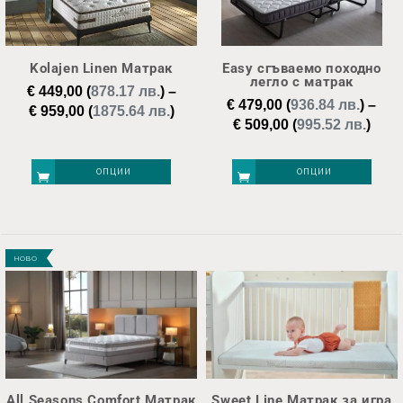
Kolajen Linen Матрак
Easy сгъваемо походно
легло с матрак
€
449,00
(
878.17 лв.
)
–
€
479,00
(
936.84 лв.
)
–
Price
€
959,00
(
1875.64 лв.
)
Pric
€
509,00
(
995.52 лв.
)
range:
rang
€ 449,00
€ 47
through
ОПЦИИ
ОПЦИИ
thro
€ 959,00
€ 50
This
This
product
product
НОВО
has
has
multiple
multiple
variants.
variants.
The
The
options
options
may
may
All Seasons Comfort Матрак
Sweet Line Матрак за игра