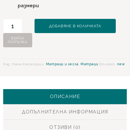
размери
количество
ДОБАВЯНЕ В КОЛИЧКАТА
за
Cottoroll
БЪРЗА
ПОРЪЧКА
Матрак
Код:
Няма
Категории:
Матраци и легла
,
Матраци
Етикет:
new
ОПИСАНИЕ
ДОПЪЛНИТЕЛНА ИНФОРМАЦИЯ
ОТЗИВИ (0)