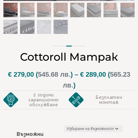
Cottoroll Матрак
€
279,00
(
545.68 лв.
)
–
€
289,00
(
565.23
Price
лв.
)
range:
2 години
Безплатен
гаранционно
монтаж
€ 279,00
обслужване
through
€ 289,00
Възможни