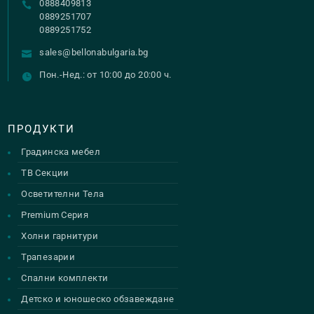
0888409813
the
the
0889251707
product
product
0889251752
page
page
sales@bellonabulgaria.bg
Пон.-Нед.: от 10:00 до 20:00 ч.
ПРОДУКТИ
Градинска мебел
ТВ Секции
Осветителни Тела
Premium Серия
Холни гарнитури
Трапезарии
Спални комплекти
Детско и юношеско обзавеждане