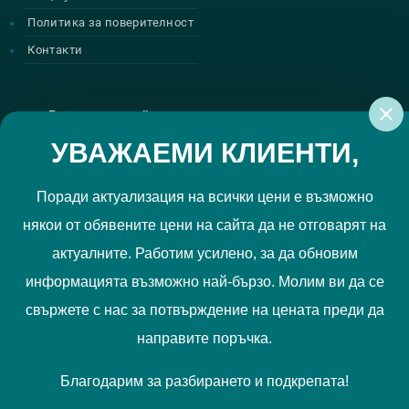
Политика за поверителност
Контакти
Регистрирай се за нашите атрактивни
промоции
УВАЖАЕМИ КЛИЕНТИ,
Поради актуализация на всички цени е възможно
някои от обявените цени на сайта да не отговарят на
Политиката за поверителност
Прочетох и приемам
актуалните. Работим усилено, за да обновим
РЕГИСТРИРАЙ МЕ
информацията възможно най-бързо. Молим ви да се
свържете с нас за потвърждение на цената преди да
Ние използваме "бисквитки", за да Ви осигурим по-добро
направите поръчка.
съдържание и потребителско преживяване. Вашите
предпочитания можете да отбележите
тук
.
Благодарим за разбирането и подкрепата!
Запознайте се с нашата
Политика за бисквитки
.