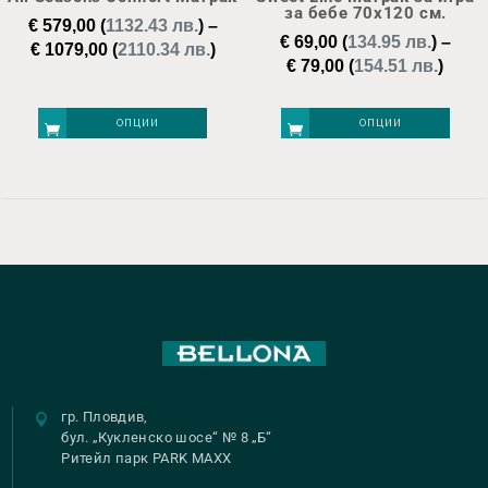
be
be
за бебе 70х120 см.
€
579,00
(
1132.43 лв.
)
–
chosen
chosen
€
69,00
(
134.95 лв.
)
–
Price
€
1079,00
(
2110.34 лв.
)
Price
€
79,00
(
154.51 лв.
)
on
on
range:
range
€ 579,00
the
the
€ 69,
through
ОПЦИИ
ОПЦИИ
product
product
thro
€ 1079,00
page
page
€ 79,
This
This
product
product
has
has
multiple
multiple
variants.
variants.
The
The
options
options
may
may
be
be
гр. Пловдив,
бул. „Кукленско шосе“ № 8 „Б“
chosen
chosen
Ритейл парк PARK MAXX
on
on