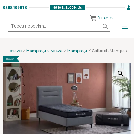
0888409813

0
items:
Търсене
за:
Начало
/
Матраци и легла
/
Матраци
/ Cottoroll Матрак
НОВО