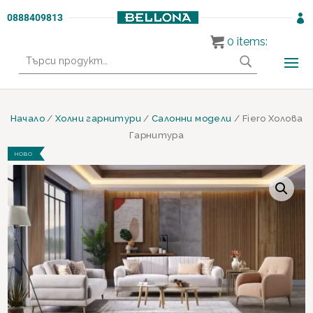
0888409813

0
items:
Търсене
за:
Начало
/
Холни гарнитури
/
Салонни модели
/ Fiero Холова
Гарнитура
НОВО