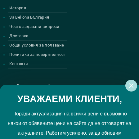
История
За Bellona България
Често задавани въпроси
Доставка
Общи условия за ползване
Политика за поверителност
Контакти
Регистрирай се за нашите атрактивни
промоции
УВАЖАЕМИ КЛИЕНТИ,
Поради актуализация на всички цени е възможно
някои от обявените цени на сайта да не отговарят на
Политиката за поверителност
Прочетох и приемам
актуалните. Работим усилено, за да обновим