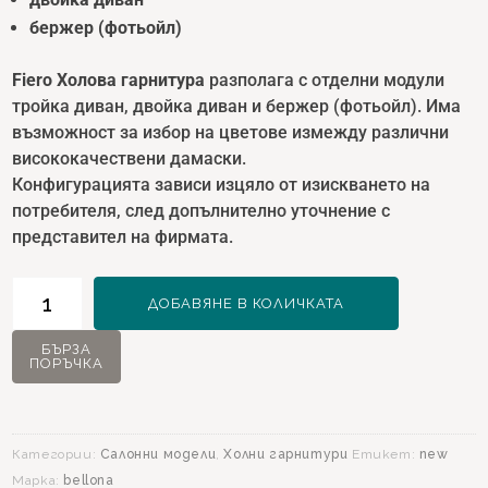
бержер (фотьойл)
Fiero Холова гарнитура
разполага с отделни модули
тройка диван, двойка диван и бержер (фотьойл). Има
възможност за избор на цветове измежду различни
висококачествени дамаски.
Конфигурацията зависи изцяло от изискването на
потребителя, след допълнително уточнение с
представител на фирмата.
количество
ДОБАВЯНЕ В КОЛИЧКАТА
за
Fiero
БЪРЗА
ПОРЪЧКА
Холова
Гарнитура
Категории:
Салонни модели
,
Холни гарнитури
Етикет:
new
Марка:
bellona