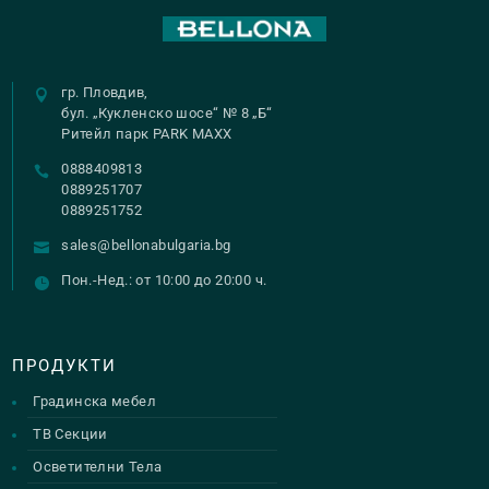
гр. Пловдив,
бул. „Кукленско шосе“ № 8 „Б“
Ритейл парк PARK MAXX
0888409813
0889251707
0889251752
sales@bellonabulgaria.bg
Пон.-Нед.: от 10:00 до 20:00 ч.
ПРОДУКТИ
Градинска мебел
ТВ Секции
Осветителни Тела