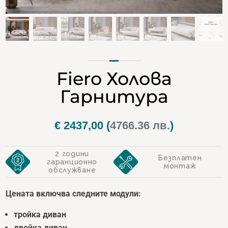
Fiero Холова
Гарнитура
€
2437,00
(
4766.36 лв.
)
2 години
Безплатен
гаранционно
монтаж
обслужване
Цената включва следните модули:
тройка диван
двойка диван