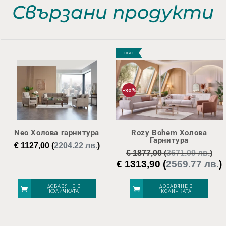
Свързани продукти
НОВО
-30%
Neo Холова гарнитура
Rozy Bohem Холова
Гарнитура
€
1127,00
(
2204.22 лв.
)
€
1877,00
(
3671.09 лв.
)
€
1313,90
(
2569.77 лв.
)
Original
price
was:
е
ДОБАВЯНЕ В
ДОБАВЯНЕ В
КОЛИЧКАТА
КОЛИЧКАТА
€ 1877,00.
€