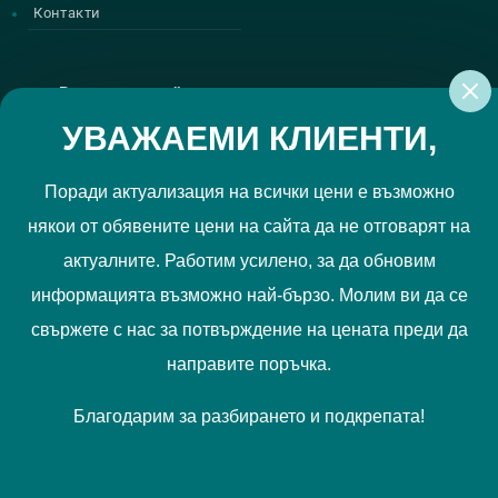
Контакти
Регистрирай се за нашите атрактивни
промоции
УВАЖАЕМИ КЛИЕНТИ,
Поради актуализация на всички цени е възможно
някои от обявените цени на сайта да не отговарят на
Политиката за поверителност
Прочетох и приемам
актуалните. Работим усилено, за да обновим
РЕГИСТРИРАЙ МЕ
информацията възможно най-бързо. Молим ви да се
свържете с нас за потвърждение на цената преди да
Ние използваме "бисквитки", за да Ви осигурим по-добро
направите поръчка.
съдържание и потребителско преживяване. Вашите
предпочитания можете да отбележите
тук
.
Благодарим за разбирането и подкрепата!
Запознайте се с нашата
Политика за бисквитки
.
Приемам
© Всички права запазени
BELLONA
| Designed by
Alpha Best