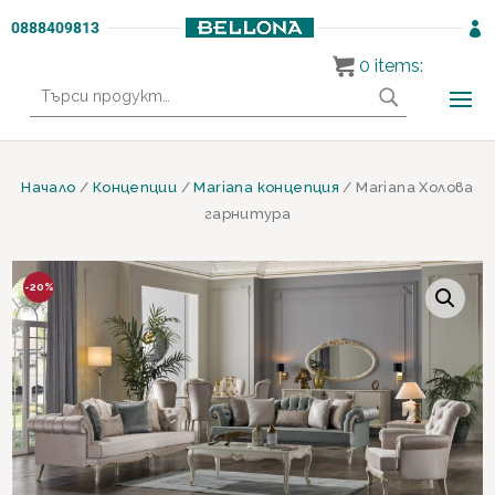
0888409813

0
items:
Търсене
за:
Начало
/
Концепции
/
Mariana концепция
/ Mariana Холова
гарнитура
-20%