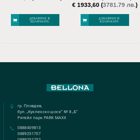
€
1933,60
(
3781.79 лв.
)
Original
price
was:
е
ДОБАВЯНЕ В
ДОБАВЯНЕ В
КОЛИЧКАТА
КОЛИЧКАТА
€ 2417,00.
€
гр. Пловдив,
бул. „Кукленско шосе“ № 8 „Б“
Ритейл парк PARK MAXX
0888409813
0889251707
0889251752