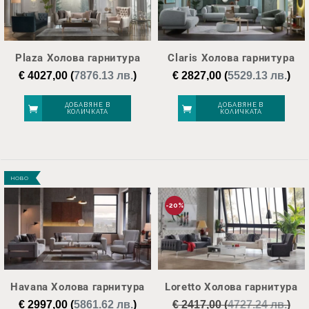
Plaza Холова гарнитура
Claris Холова гарнитура
€
4027,00
(
7876.13 лв.
)
€
2827,00
(
5529.13 лв.
)
ДОБАВЯНЕ В
ДОБАВЯНЕ В
КОЛИЧКАТА
КОЛИЧКАТА
НОВО
-20%
Havana Холова гарнитура
Loretto Холова гарнитура
€
2997,00
(
5861.62 лв.
)
€
2417,00
(
4727.24 лв.
)