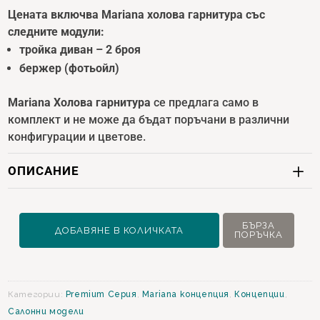
Цената включва Mariana холова гарнитура със
следните модули:
тройка диван – 2 броя
бержер (фотьойл)
Mariana Холова гарнитура
се предлага само в
комплект и не може да бъдат поръчани в различни
конфигурации и цветове.
ОПИСАНИЕ
количество
БЪРЗА
ДОБАВЯНЕ В КОЛИЧКАТА
ПОРЪЧКА
за
Mariana
Холова
гарнитура
Категории:
Premium Серия
,
Mariana концепция
,
Концепции
,
Салонни модели