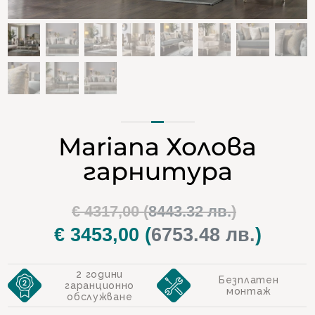
Mariana Холова
гарнитура
Original
€
4317,00
(
8443.32 лв.
)
price
€
3453,00
(
6753.48 лв.
)
Текуща
was:
цена
2 години
€ 4317,00.
е:
Безплатен
гаранционно
монтаж
обслужване
€ 3453,