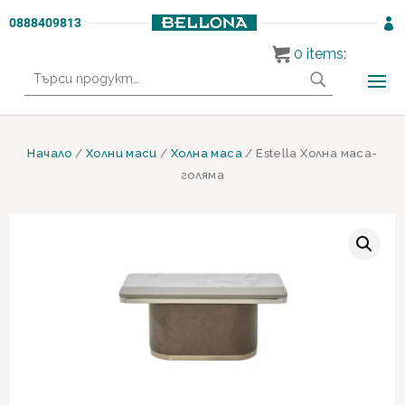
0888409813

0
items:
Търсене
за:
Начало
/
Холни маси
/
Холна маса
/ Estella Холна маса-
голяма