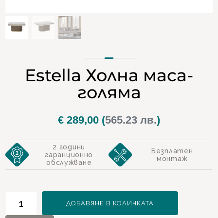
Estella Холна маса-
голяма
€
289,00
(
565.23 лв.
)
2 години
Безплатен
гаранционно
монтаж
обслужване
количество
ДОБАВЯНЕ В КОЛИЧКАТА
за