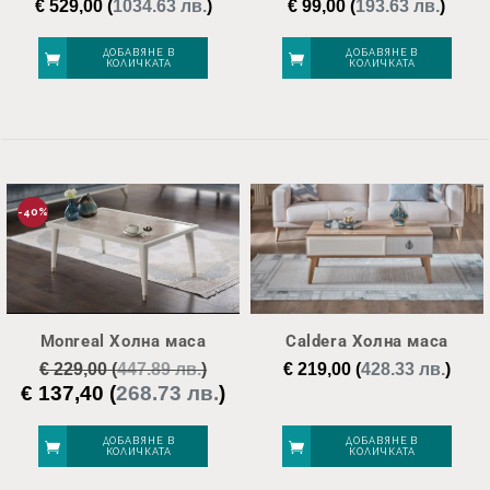
€
529,00
(
1034.63 лв.
)
€
99,00
(
193.63 лв.
)
ДОБАВЯНЕ В
ДОБАВЯНЕ В
КОЛИЧКАТА
КОЛИЧКАТА
-40%
Monreal Холна маса
Caldera Холна маса
€
229,00
(
447.89 лв.
)
€
219,00
(
428.33 лв.
)
€
137,40
(
268.73 лв.
)
Original
Текущата
price
цена
was:
е:
ДОБАВЯНЕ В
ДОБАВЯНЕ В
КОЛИЧКАТА
КОЛИЧКАТА
€ 229,00.
€ 137,40.