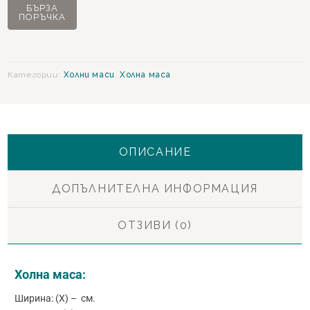
Estella
БЪРЗА
ПОРЪЧКА
Холна
маса-
голяма
Категории:
Холни маси
,
Холна маса
ОПИСАНИЕ
ДОПЪЛНИТЕЛНА ИНФОРМАЦИЯ
ОТЗИВИ (0)
Холна маса:
Ширина: (X) – см.