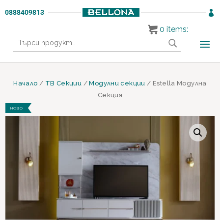
0888409813

0
items:
Търсене
за:
Начало
/
ТВ Секции
/
Модулни секции
/ Estella Модулна
Секция
НОВО