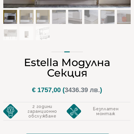
Estella Модулна
Секция
€
1757,00
(
3436.39 лв.
)
2 години
Безплатен
гаранционно
монтаж
обслужване