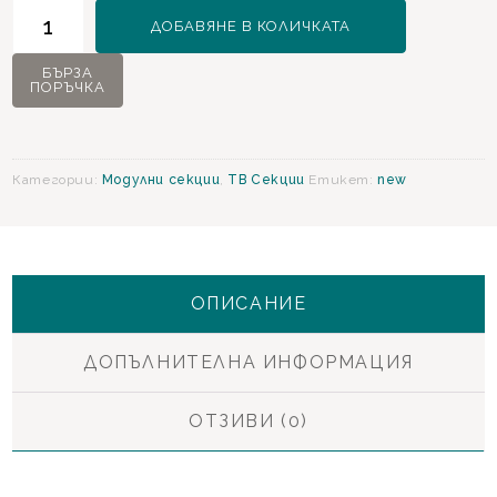
количество
ДОБАВЯНЕ В КОЛИЧКАТА
за
Estella
БЪРЗА
ПОРЪЧКА
Модулна
Секция
Категории:
Модулни секции
,
ТВ Секции
Етикет:
new
ОПИСАНИЕ
ДОПЪЛНИТЕЛНА ИНФОРМАЦИЯ
ОТЗИВИ (0)