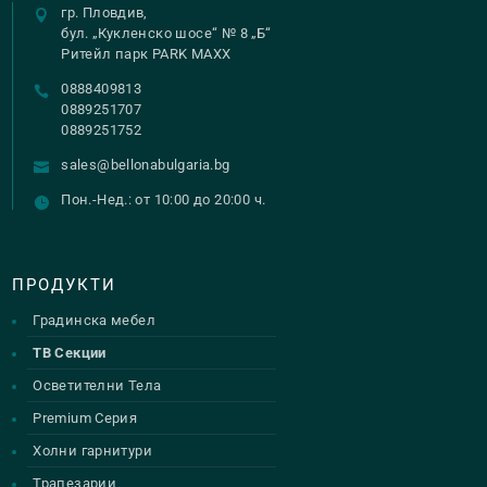
гр. Пловдив,
бул. „Кукленско шосе“ № 8 „Б“
Ритейл парк PARK MAXX
0888409813
0889251707
0889251752
sales@bellonabulgaria.bg
Пон.-Нед.: от 10:00 до 20:00 ч.
ПРОДУКТИ
Градинска мебел
ТВ Секции
Осветителни Тела
Premium Серия
Холни гарнитури
Трапезарии