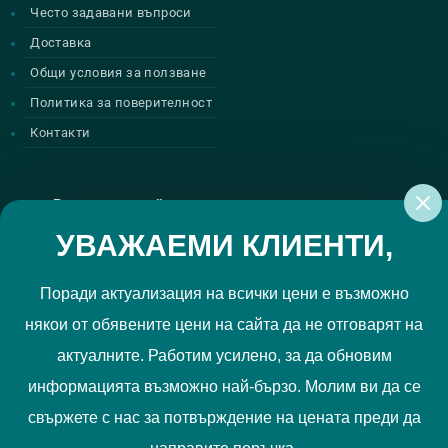
Често задавани въпроси
Доставка
Общи условия за ползване
Политика за поверителност
Контакти
Регистрирай се за нашите атрактивни
промоции
УВАЖАЕМИ КЛИЕНТИ,
Поради актуализация на всички цени е възможно
някои от обявените цени на сайта да не отговарят на
Политиката за поверителност
Прочетох и приемам
актуалните. Работим усилено, за да обновим
РЕГИСТРИРАЙ МЕ
информацията възможно най-бързо. Молим ви да се
свържете с нас за потвърждение на цената преди да
Ние използваме "бисквитки", за да Ви осигурим по-добро