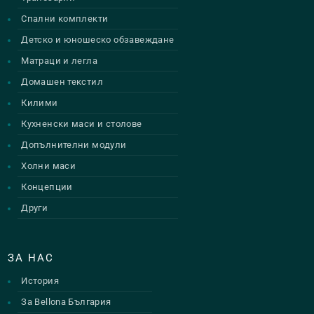
Спални комплекти
Детско и юношеско обзавеждане
Матраци и легла
Домашен текстил
Килими
Кухненски маси и столове
Допълнителни модули
Холни маси
Концепции
Други
ЗА НАС
История
За Bellona България