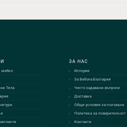
ТИ
ЗА НАС
а мебел
История
и
За Bellona България
ни Тела
Често задавани въпроси
ерия
Доставка
нитури
Общи условия за ползване
ии
Политика за поверителност
омплекти
Контакти