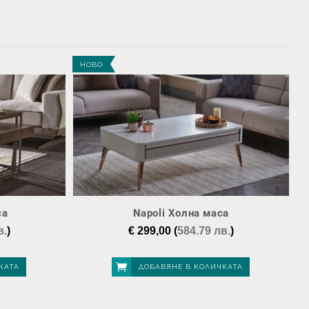
НОВО
са
Napoli Холна маса
в.
)
€
299,00
(
584.79 лв.
)
КАТА
ДОБАВЯНЕ В КОЛИЧКАТА