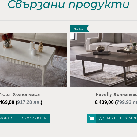
Свързани продукти
НОВО
Victor Холна маса
Ravelly Холна ма
469,00
(
917.28 лв.
)
€
409,00
(
799.93 л
ДОБАВЯНЕ В КОЛИЧКАТА
ДОБАВЯНЕ В КОЛИЧ