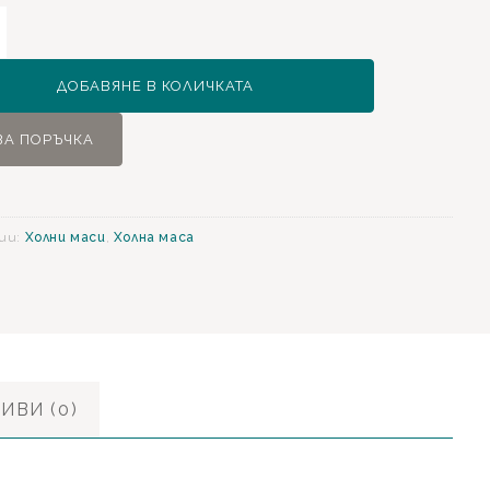
ство
ДОБАВЯНЕ В КОЛИЧКАТА
ЗА ПОРЪЧКА
ии:
Холни маси
,
Холна маса
ИВИ (0)