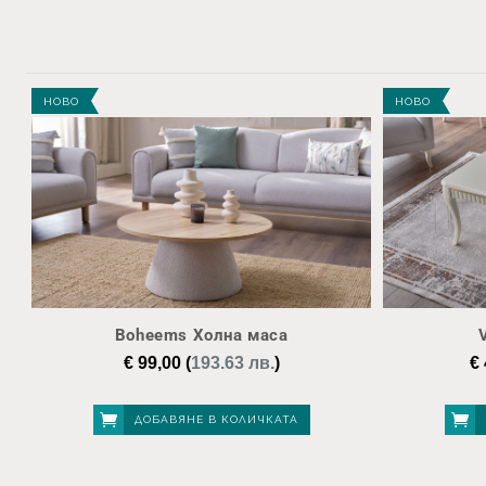
НОВО
НОВО
Boheems Холна маса
€
99,00
(
193.63 лв.
)
€
ДОБАВЯНЕ В КОЛИЧКАТА