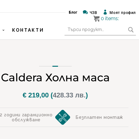


Блог
ЧЗВ
Моят профил
0
items:
Търсене
КОНТАКТИ
за:
Caldera Холна маса
€
219,00
(
428.33 лв.
)
2 години гаранционно
Безплатен монтаж
обслужване