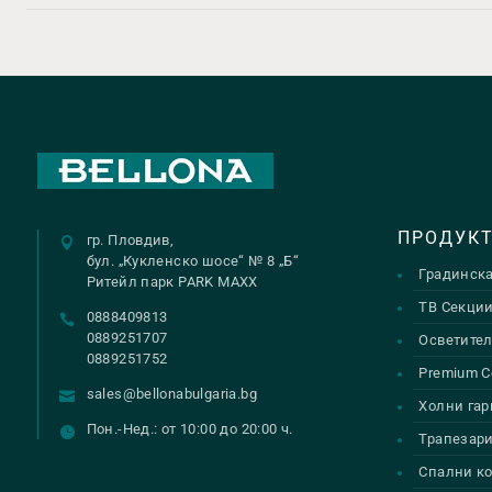
ПРОДУК
гр. Пловдив,
бул. „Кукленско шосе“ № 8 „Б“
Градинск
Ритейл парк PARK MAXX
ТВ Секци
0888409813
0889251707
Осветител
0889251752
Premium С
sales@bellonabulgaria.bg
Холни гар
Пон.-Нед.: от 10:00 до 20:00 ч.
Трапезар
Спални к