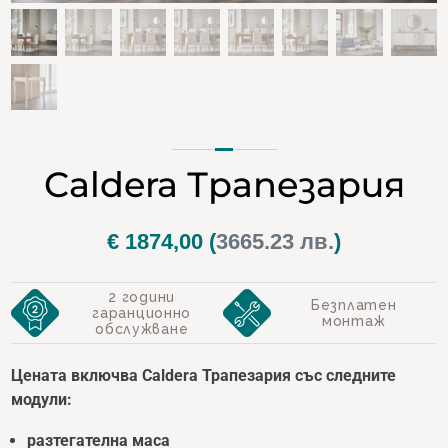
Caldera Трапезария
€
1874,00
(
3665.23 лв.
)
2 години
Безплатен
гаранционно
монтаж
обслужване
Цената включва Caldera Трапезария със следните
модули:
разтегателна маса