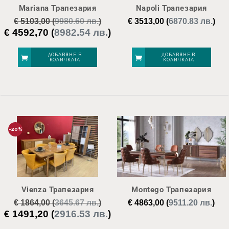
Mariana Трапезария
Napoli Трапезария
€
5103,00
(
9980.60 лв.
)
€
3513,00
(
6870.83 лв.
)
€
4592,70
(
8982.54 лв.
)
Original
Текущата
price
цена
was:
е:
ДОБАВЯНЕ В
ДОБАВЯНЕ В
КОЛИЧКАТА
КОЛИЧКАТА
€ 5103,00.
€ 4592,70.
-20%
Vienza Трапезария
Montego Трапезария
€
1864,00
(
3645.67 лв.
)
€
4863,00
(
9511.20 лв.
)
€
1491,20
(
2916.53 лв.
)
Original
Текущата
price
цена