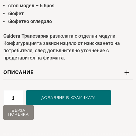
стол модел – 6 броя
бюфет
бюфетно огледало
Caldera Трапезария
разполага с отделни модули.
Конфигурацията зависи изцяло от изискването на
потребителя, след допълнително уточнение с
представител на фирмата.
ОПИСАНИЕ
количество
ДОБАВЯНЕ В КОЛИЧКАТА
за
Caldera
БЪРЗА
ПОРЪЧКА
Трапезария