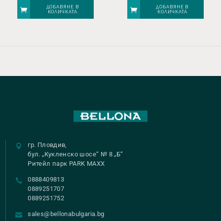
was:
е:
ДОБАВЯНЕ В
ДОБАВЯНЕ В
КОЛИЧКАТА
КОЛИЧКАТА
€ 1864,00.
€ 1491,20.
гр. Пловдив,
бул. „Кукленско шосе“ № 8 „Б“
Ритейл парк PARK MAXX
0888409813
0889251707
0889251752
sales@bellonabulgaria.bg