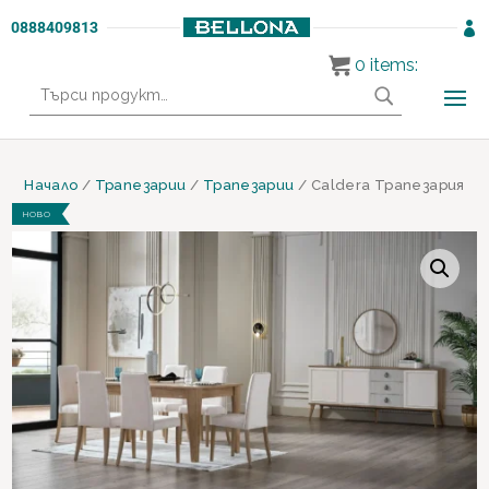
0888409813

0
items:
Търсене
за:
Начало
/
Трапезарии
/
Трапезарии
/ Caldera Трапезария
НОВО