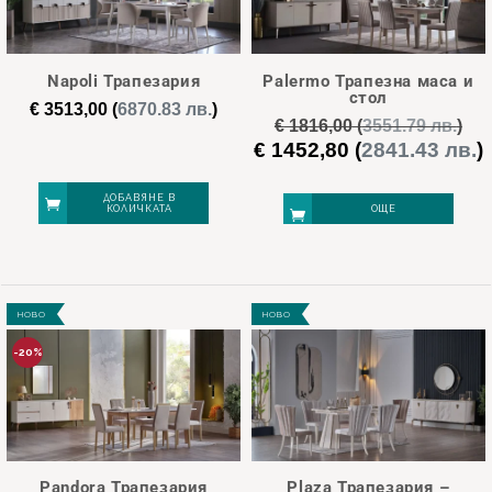
Napoli Трапезария
Palermo Трапезна маса и
стол
€
3513,00
(
6870.83 лв.
)
€
1816,00
(
3551.79 лв.
)
€
1452,80
(
2841.43 лв.
)
Original
price
was:
е
ДОБАВЯНЕ В
КОЛИЧКАТА
ОЩЕ
€ 1816,00.
€
НОВО
НОВО
-20%
Pandora Трапезария
Plaza Трапезария –