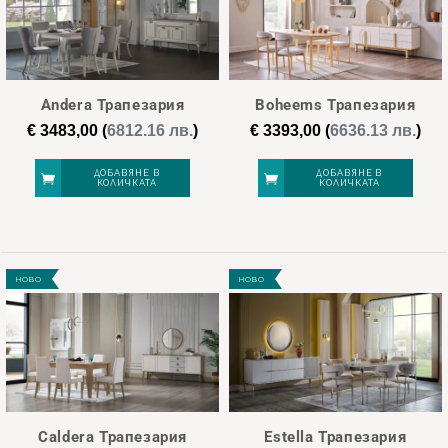
КОНЦЕПЦИИ
(2)
Етикети
Andera Трапезария
Boheems Трапезария
€
3483,00
(
6812.16 лв.
)
€
3393,00
(
6636.13 лв.
)
new
(13)
ДОБАВЯНЕ В
ДОБАВЯНЕ В
КОЛИЧКАТА
КОЛИЧКАТА
€ 1 386
€ 6 883
1 386
2 760
4 135
5 509
6 883
НОВО
НОВО
Caldera Трапезария
Estella Трапезария