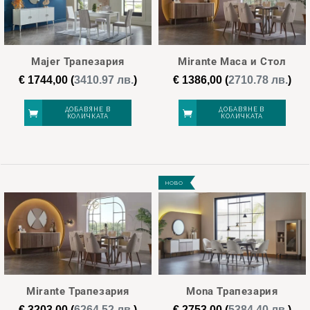
Majer Трапезария
Mirante Маса и Стол
€
1744,00
(
3410.97 лв.
)
€
1386,00
(
2710.78 лв.
)
ДОБАВЯНЕ В
ДОБАВЯНЕ В
КОЛИЧКАТА
КОЛИЧКАТА
НОВО
Mirante Трапезария
Mona Трапезария
€
3203,00
(
6264.52 лв.
)
€
2753,00
(
5384.40 лв.
)