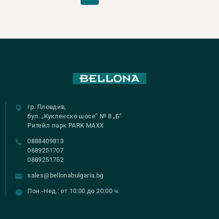
гр. Пловдив,
бул. „Кукленско шосе“ № 8 „Б“
Ритейл парк PARK MAXX
0888409813
0889251707
0889251752
sales@bellonabulgaria.bg
Пон.-Нед.: от 10:00 до 20:00 ч.