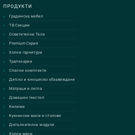
ПРОДУКТИ
Градинска мебел
ТВ Секции
Осветителни Тела
Premium Серия
Холни гарнитури
Трапезарии
Спални комплекти
Детско и юношеско обзавеждане
Матраци и легла
Домашен текстил
Килими
Кухненски маси и столове
Допълнителни модули
Холни маси