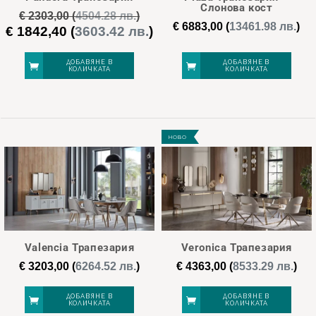
Слонова кост
€
2303,00
(
4504.28 лв.
)
€
6883,00
(
13461.98 лв.
)
€
1842,40
(
3603.42 лв.
)
Original
Текущата
price
цена
was:
е:
ДОБАВЯНЕ В
ДОБАВЯНЕ В
КОЛИЧКАТА
КОЛИЧКАТА
€ 2303,00.
€ 1842,40.
НОВО
Valencia Трапезария
Veronica Трапезария
€
3203,00
(
6264.52 лв.
)
€
4363,00
(
8533.29 лв.
)
ДОБАВЯНЕ В
ДОБАВЯНЕ В
КОЛИЧКАТА
КОЛИЧКАТА