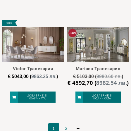
НОВО
-10%
Victor Трапезария
Mariana Трапезария
€
5043,00
(
9863.25 лв.
)
€
5103,00
(
9980.60 лв.
)
€
4592,70
(
8982.54 лв.
)
Original
price
was:
е
ДОБАВЯНЕ В
ДОБАВЯНЕ В
КОЛИЧКАТА
КОЛИЧКАТА
€ 5103,00.
€
→
1
2