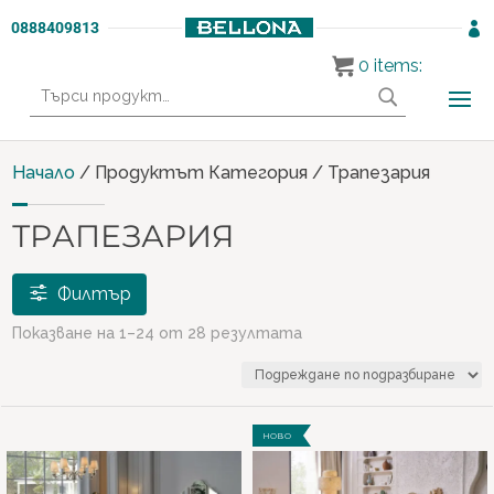
0888409813

0
items:
Търсене
за:
Начало
/ Продуктът Категория / Трапезария
ТРАПЕЗАРИЯ
Филтър
Показване на 1–24 от 28 резултата
Продукти
PREMIUM СЕРИЯ
(5)
НОВО
ТРАПЕЗАРИИ
(28)