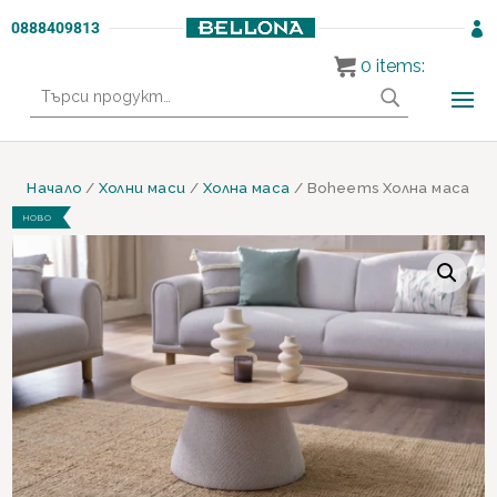
0888409813

0
items:
Търсене
за:
Начало
/
Холни маси
/
Холна маса
/ Boheems Холна маса
НОВО