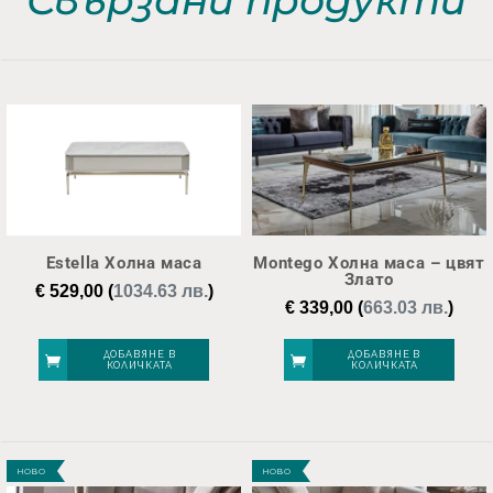
Estella Холна маса
Montego Холна маса – цвят
Злато
€
529,00
(
1034.63 лв.
)
€
339,00
(
663.03 лв.
)
ДОБАВЯНЕ В
ДОБАВЯНЕ В
КОЛИЧКАТА
КОЛИЧКАТА
НОВО
НОВО