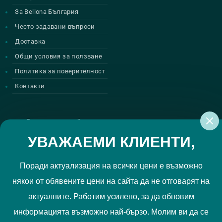
За Bellona България
Често задавани въпроси
Доставка
Общи условия за ползване
Политика за поверителност
Контакти
Регистрирай се за нашите атрактивни
промоции
УВАЖАЕМИ КЛИЕНТИ,
Поради актуализация на всички цени е възможно
някои от обявените цени на сайта да не отговарят на
Политиката за поверителност
Прочетох и приемам
актуалните. Работим усилено, за да обновим
РЕГИСТРИРАЙ МЕ
информацията възможно най-бързо. Молим ви да се