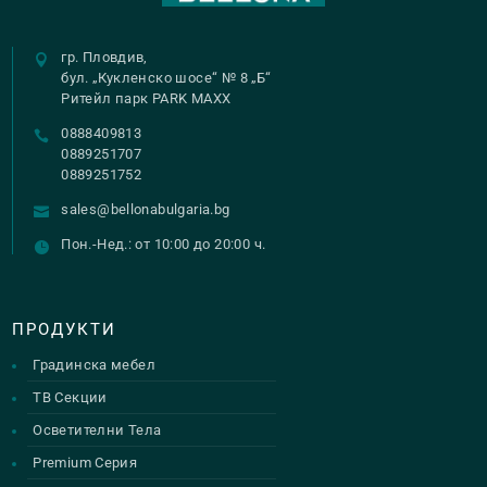
гр. Пловдив,
бул. „Кукленско шосе“ № 8 „Б“
Ритейл парк PARK MAXX
0888409813
0889251707
0889251752
sales@bellonabulgaria.bg
Пон.-Нед.: от 10:00 до 20:00 ч.
ПРОДУКТИ
Градинска мебел
ТВ Секции
Осветителни Тела
Premium Серия