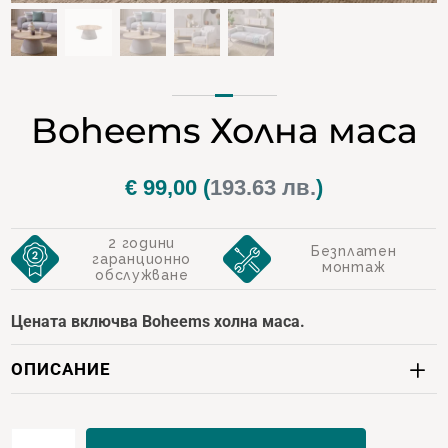
Boheems Холна маса
€
99,00
(
193.63 лв.
)
2 години
Безплатен
гаранционно
монтаж
обслужване
Цената включва Boheems холна маса.
ОПИСАНИЕ
количество