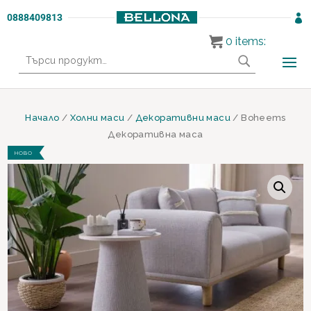
0888409813

0
items:
Търсене
за:
Начало
/
Холни маси
/
Декоративни маси
/ Boheems
Декоративна маса
НОВО