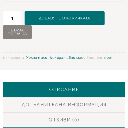
количество
ДОБАВЯНЕ В КОЛИЧКАТА
за
Boheems
БЪРЗА
ПОРЪЧКА
Декоративна
маса
Категории:
Холни маси
,
Декоративни маси
Етикет:
new
ОПИСАНИЕ
ДОПЪЛНИТЕЛНА ИНФОРМАЦИЯ
ОТЗИВИ (0)