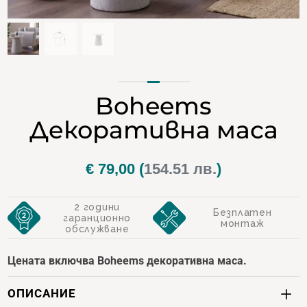
Boheems
Декоративна маса
€
79,00
(
154.51 лв.
)
2 години
Безплатен
гаранционно
монтаж
обслужване
Цената включва Boheems декоративна маса.
ОПИСАНИЕ