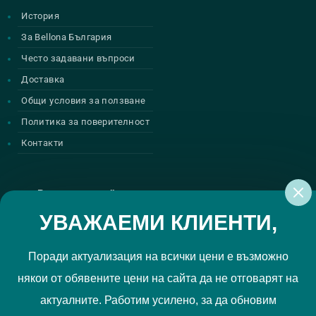
История
За Bellona България
Често задавани въпроси
Доставка
Общи условия за ползване
Политика за поверителност
Контакти
Регистрирай се за нашите атрактивни
промоции
УВАЖАЕМИ КЛИЕНТИ,
Поради актуализация на всички цени е възможно
някои от обявените цени на сайта да не отговарят на
Политиката за поверителност
Прочетох и приемам
актуалните. Работим усилено, за да обновим
РЕГИСТРИРАЙ МЕ