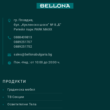
гр. Пловдив,
бул. „Кукленско шосе“ № 8 „Б“
Ритейл парк PARK MAXX
0888409813
0889251707
0889251752
sales@bellonabulgaria.bg
Пон.-Нед.: от 10:00 до 20:00 ч.
ПРОДУКТИ
Градинска мебел
ТВ Секции
Осветителни Тела