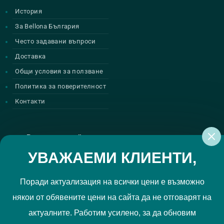
История
За Bellona България
Често задавани въпроси
Доставка
Общи условия за ползване
Политика за поверителност
Контакти
Регистрирай се за нашите атрактивни
промоции
УВАЖАЕМИ КЛИЕНТИ,
Поради актуализация на всички цени е възможно
някои от обявените цени на сайта да не отговарят на
Политиката за поверителност
Прочетох и приемам
актуалните. Работим усилено, за да обновим
РЕГИСТРИРАЙ МЕ