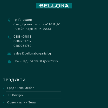
гр. Пловдив,
бул. „Кукленско шосе“ № 8 „Б“
Ритейл парк PARK MAXX
0888409813
0889251707
0889251752
sales@bellonabulgaria.bg
Пон.-Нед.: от 10:00 до 20:00 ч.
ПРОДУКТИ
Градинска мебел
ТВ Секции
Осветителни Тела