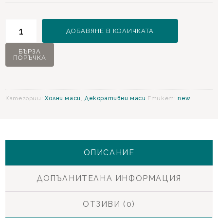
количество
ДОБАВЯНЕ В КОЛИЧКАТА
за
Veronica
БЪРЗА
ПОРЪЧКА
Декоративна
маса
Категории:
Холни маси
,
Декоративни маси
Етикет:
new
ОПИСАНИЕ
ДОПЪЛНИТЕЛНА ИНФОРМАЦИЯ
ОТЗИВИ (0)