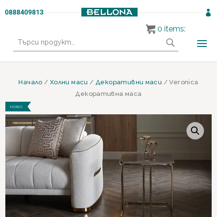
0888409813

0
items:
Търсене
за:
Начало
/
Холни маси
/
Декоративни маси
/ Veronica
Декоративна маса
НОВО