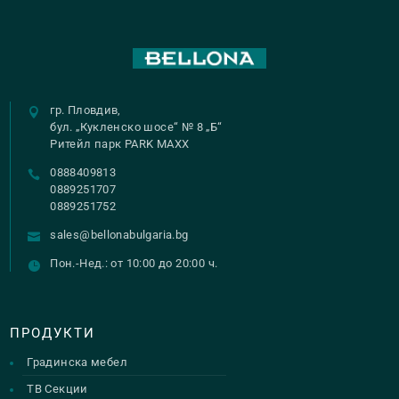
гр. Пловдив,
бул. „Кукленско шосе“ № 8 „Б“
Ритейл парк PARK MAXX
0888409813
0889251707
0889251752
sales@bellonabulgaria.bg
Пон.-Нед.: от 10:00 до 20:00 ч.
ПРОДУКТИ
Градинска мебел
ТВ Секции