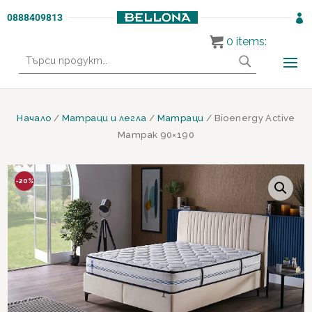
0888409813

0
items:
Търсене
за:
Начало
/
Матраци и легла
/
Матраци
/ Bioenergy Active
Матрак 90×190
-20%