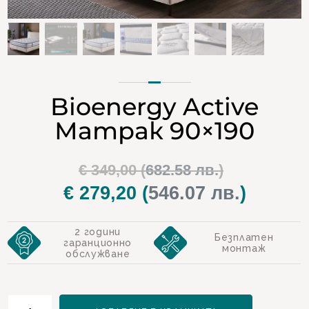
Bioenergy Active
Матрак 90×190
Original
€
349,00
(
682.58 лв.
)
price
€
279,20
(
546.07 лв.
)
Текущат
was:
цена
2 години
€ 349,00.
е:
Безплатен
гаранционно
монтаж
обслужване
€ 279,20.
количество