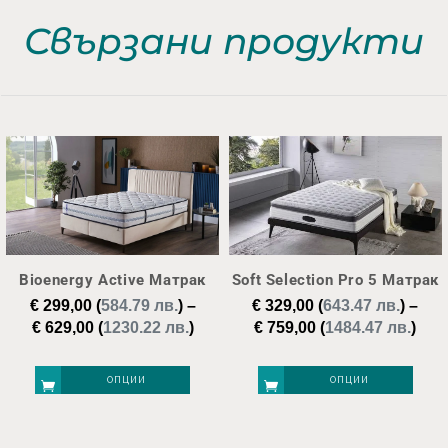
Свързани продукти
Bioenergy Active Матрак
Soft Selection Pro 5 Матрак
€
299,00
(
584.79 лв.
)
–
€
329,00
(
643.47 лв.
)
–
Price
Pric
€
629,00
(
1230.22 лв.
)
€
759,00
(
1484.47 лв.
)
range:
ran
€ 299,00
€ 32
ОПЦИИ
ОПЦИИ
through
thr
€ 629,00
€ 75
This
This