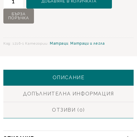
ДОБАВЯНЕ В КОЛИЧКАТА
за
Bioenergy
БЪРЗА
ПОРЪЧКА
Active
Матрак
90x190
Код:
1216-1
Категории:
Матраци
,
Матраци и легла
ОПИСАНИЕ
ДОПЪЛНИТЕЛНА ИНФОРМАЦИЯ
ОТЗИВИ (0)