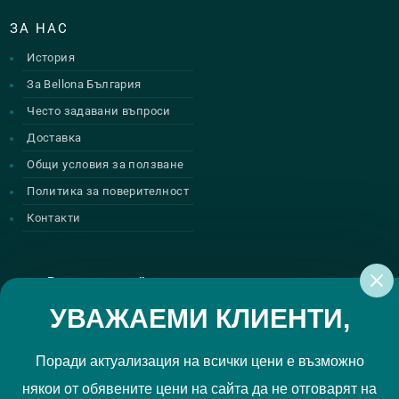
ЗА НАС
История
За Bellona България
Често задавани въпроси
Доставка
Общи условия за ползване
Политика за поверителност
Контакти
Регистрирай се за нашите атрактивни
промоции
УВАЖАЕМИ КЛИЕНТИ,
Поради актуализация на всички цени е възможно
някои от обявените цени на сайта да не отговарят на
Политиката за поверителност
Прочетох и приемам