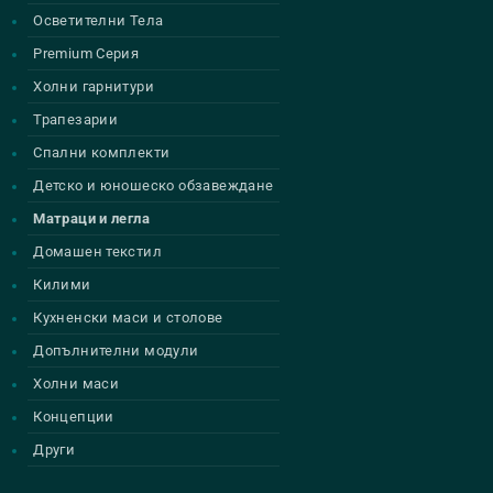
Осветителни Тела
Premium Серия
Холни гарнитури
Трапезарии
Спални комплекти
Детско и юношеско обзавеждане
Матраци и легла
Домашен текстил
Килими
Кухненски маси и столове
Допълнителни модули
Холни маси
Концепции
Други