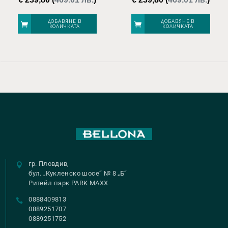
ДОБАВЯНЕ В
ДОБАВЯНЕ В
КОЛИЧКАТА
КОЛИЧКАТА
гр. Пловдив,
бул. „Кукленско шосе“ № 8 „Б“
Ритейл парк PARK MAXX
0888409813
0889251707
0889251752