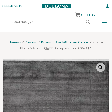
0888409813

0
items:
Търсене
за:
Начало
/
Килими
/
Килими Black&Brown Серия
/ Килим
Black&Brown 13588 Антрацит – 160х230