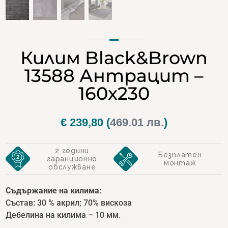
Килим Black&Brown
13588 Антрацит –
160х230
€
239,80
(
469.01 лв.
)
2 години
Безплатен
гаранционно
монтаж
обслужване
Съдържание на килима:
Състав: 30 % акрил; 70% вискоза
Дебелина на килима – 10 мм.