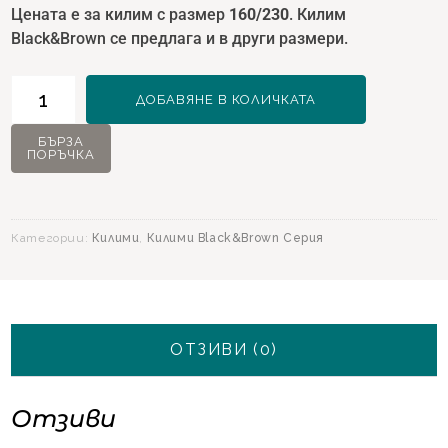
Цената е за килим с размер
1
60/230
. Килим
Black&Brown се предлага и в други размери.
количество
ДОБАВЯНЕ В КОЛИЧКАТА
за
Килим
БЪРЗА
ПОРЪЧКА
Black&Brown
13588
Антрацит
-
Категории:
Килими
,
Килими Black&Brown Серия
160х230
ОТЗИВИ (0)
Отзиви