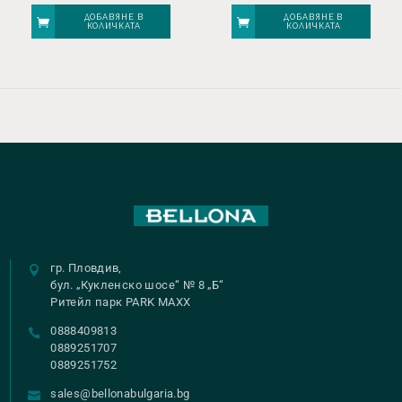
ДОБАВЯНЕ В
ДОБАВЯНЕ В
КОЛИЧКАТА
КОЛИЧКАТА
гр. Пловдив,
бул. „Кукленско шосе“ № 8 „Б“
Ритейл парк PARK MAXX
0888409813
0889251707
0889251752
sales@bellonabulgaria.bg