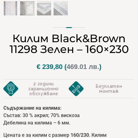
Килим Black&Brown
11298 Зелен – 160×230
€
239,80
(
469.01 лв.
)
2 години
Безплатен
гаранционно
монтаж
обслужване
Съдържание на килима:
Състав: 30 % акрил; 70% вискоза
Дебелина на килима – 6 мм.
Цената е за килим с размер
1
60/230
. Килим