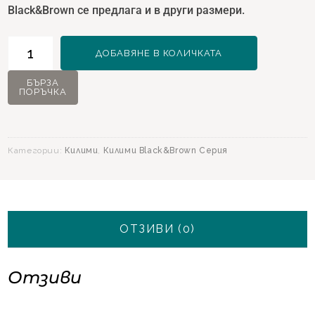
Black&Brown се предлага и в други размери.
количество
ДОБАВЯНЕ В КОЛИЧКАТА
за
Килим
БЪРЗА
ПОРЪЧКА
Black&Brown
11298
Зелен
-
Категории:
Килими
,
Килими Black&Brown Серия
160x230
ОТЗИВИ (0)
Отзиви