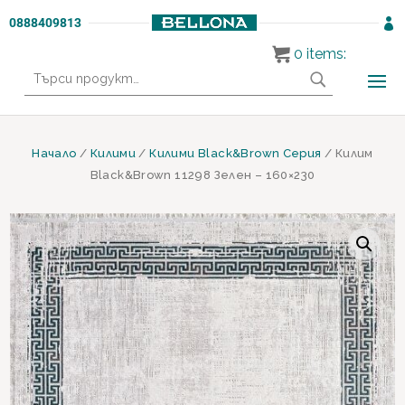
0888409813

0
items:
Търсене
за:
Начало
/
Килими
/
Килими Black&Brown Серия
/ Килим
Black&Brown 11298 Зелен – 160×230