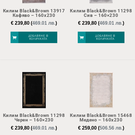
Килим Black&Brown 13917
Килим Black&Brown 11298
Кафяво – 160х230
Сив – 160×230
€
239,80
(
469.01 лв.
)
€
239,80
(
469.01 лв.
)
ДОБАВЯНЕ В
ДОБАВЯНЕ В
КОЛИЧКАТА
КОЛИЧКАТА
Килим Black&Brown 11298
Килим Black&Brown 15468
Черен – 160×230
Медено – 160х230
€
239,80
(
469.01 лв.
)
€
259,00
(
506.56 лв.
)