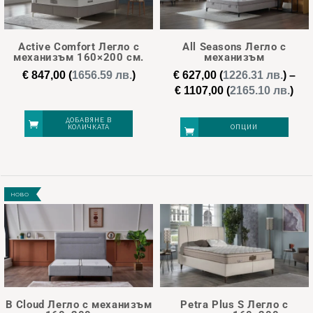
new
(2)
Active Comfort Легло с
All Seasons Легло с
механизъм 160×200 см.
механизъм
€
847,00
(
1656.59 лв.
)
€
627,00
(
1226.31 лв.
)
–
€ 558
€ 1 107
Pri
€
1107,00
(
2165.10 лв.
)
ran
558
695
833
970
1 107
€ 6
ДОБАВЯНЕ В
КОЛИЧКАТА
ОПЦИИ
thr
€ 1
This
product
НОВО
has
multiple
variants.
The
options
may
B Cloud Легло с механизъм
Petra Plus S Легло с