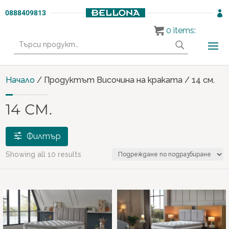
0888409813

0
items:
Търсене
за:
Начало
/ Продуктът Височина на краката / 14 см.
14 СМ.
Филтър
Showing all 10 results
Продукти
МАТРАЦИ И ЛЕГЛА
(10)
Етикети