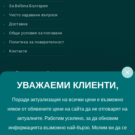
За Bellona България
Често задавани въпроси
Доставка
Общи условия за ползване
Политика за поверителност
Контакти
Регистрирай се за нашите атрактивни
промоции
УВАЖАЕМИ КЛИЕНТИ,
Поради актуализация на всички цени е възможно
някои от обявените цени на сайта да не отговарят на
Политиката за поверителност
Прочетох и приемам
актуалните. Работим усилено, за да обновим
РЕГИСТРИРАЙ МЕ
информацията възможно най-бързо. Молим ви да се