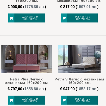
be
160×200 см.
механизъм 160х200 см.
chosen
€
908,00
(
1775.89 лв.
)
€
817,00
(
1597.91 лв.
)
on
ДОБАВЯНЕ В
ДОБАВЯНЕ В
the
КОЛИЧКАТА
КОЛИЧКАТА
product
page
Petra Plus Легло с
Petra S Легло с механизъм
механизъм 160х200 см.
160х200 см.
€
797,00
(
1558.80 лв.
)
€
947,00
(
1852.17 лв.
)
ДОБАВЯНЕ В
ДОБАВЯНЕ В
КОЛИЧКАТА
КОЛИЧКАТА