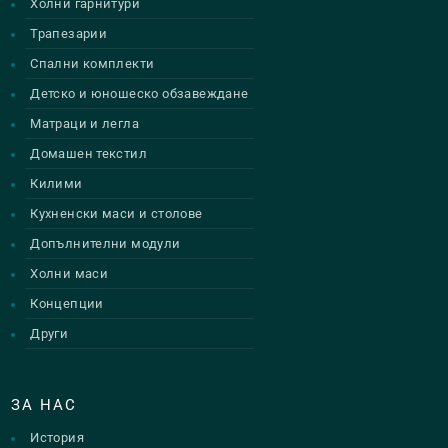
Холни гарнитури
Трапезарии
Спални комплекти
Детско и юношеско обзавеждане
Матраци и легла
Домашен текстил
Килими
Кухненски маси и столове
Допълнителни модули
Холни маси
Концепции
Други
ЗА НАС
История