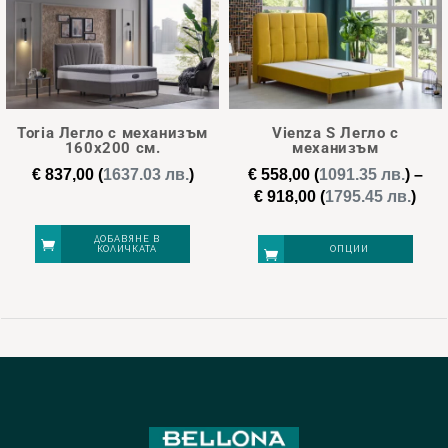
Toria Легло с механизъм
Vienza S Легло с
160х200 см.
механизъм
€
837,00
(
1637.03 лв.
)
€
558,00
(
1091.35 лв.
)
–
Pric
€
918,00
(
1795.45 лв.
)
ran
€ 55
ДОБАВЯНЕ В
КОЛИЧКАТА
ОПЦИИ
thr
€ 91
This
product
has
multiple
variants.
The