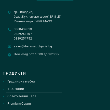
options
may
гр. Пловдив,
be
бул. „Кукленско шосе“ № 8 „Б“
Ритейл парк PARK MAXX
chosen
0888409813
on
0889251707
the
0889251752
product
sales@bellonabulgaria.bg
page
Пон.-Нед.: от 10:00 до 20:00 ч.
ПРОДУКТИ
Градинска мебел
ТВ Секции
Осветителни Тела
Premium Серия