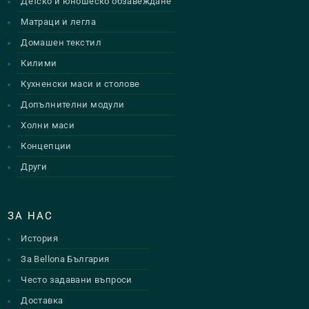
Детско и юношеско обзавеждане
Матраци и легла
Домашен текстил
Килими
Кухненски маси и столове
Допълнителни модули
Холни маси
Концепции
Други
ЗА НАС
История
За Bellona България
Често задавани въпроси
Доставка