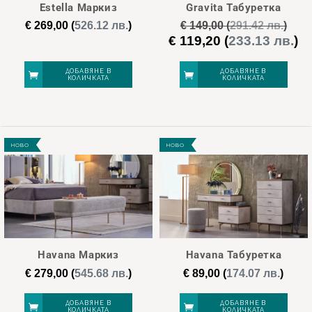
Estella Маркиз
Gravita Табуретка
шосе 120.
€
269,00
(
526.12 лв.
)
€
149,00
(
291.42 лв.
)
€
119,20
(
233.13 лв.
)
Original
Те
price
це
was:
е:
ДОБАВЯНЕ В
ДОБАВЯНЕ В
КОЛИЧКАТА
КОЛИЧКАТА
€ 149,00.
€ 
НОВО
НОВО
Havana Маркиз
Havana Табуретка
€
279,00
(
545.68 лв.
)
€
89,00
(
174.07 лв.
)
ДОБАВЯНЕ В
ДОБАВЯНЕ В
КОЛИЧКАТА
КОЛИЧКАТА