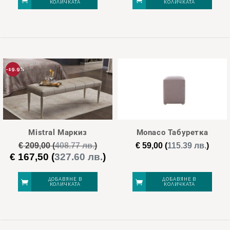
КОЛИЧКАТА
КОЛИЧКАТА
-19.9%
Mistral Маркиз
Monaco Табуретка
€
209,00
(
408.77 лв.
)
€
59,00
(
115.39 лв.
)
€
167,50
(
327.60 лв.
)
Original
Текущата
price
цена
was:
е:
ДОБАВЯНЕ В
ДОБАВЯНЕ В
КОЛИЧКАТА
КОЛИЧКАТА
€ 209,00.
€ 167,50.