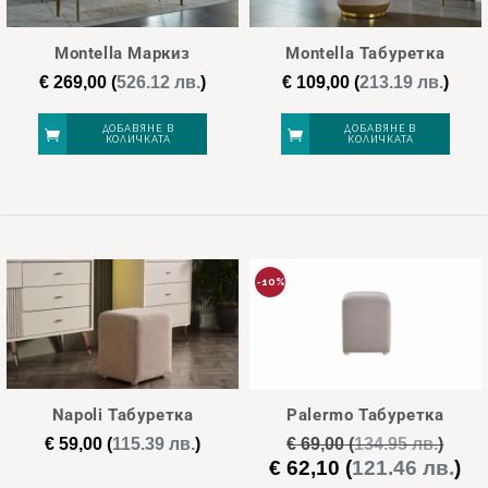
Montella Маркиз
Montella Табуретка
€
269,00
(
526.12 лв.
)
€
109,00
(
213.19 лв.
)
ДОБАВЯНЕ В
ДОБАВЯНЕ В
КОЛИЧКАТА
КОЛИЧКАТА
-10%
Napoli Табуретка
Palermo Табуретка
€
59,00
(
115.39 лв.
)
€
69,00
(
134.95 лв.
)
€
62,10
(
121.46 лв.
)
Original
Те