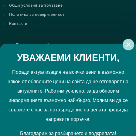
Общи условия за ползване
Политика за поверителност
Контакти
Регистрирай се за нашите атрактивни
промоции
УВАЖАЕМИ КЛИЕНТИ,
Поради актуализация на всички цени е възможно
някои от обявените цени на сайта да не отговарят на
Политиката за поверителност
Прочетох и приемам
актуалните. Работим усилено, за да обновим
РЕГИСТРИРАЙ МЕ
информацията възможно най-бързо. Молим ви да се
свържете с нас за потвърждение на цената преди да
Ние използваме "бисквитки", за да Ви осигурим по-добро
направите поръчка.
съдържание и потребителско преживяване. Вашите
предпочитания можете да отбележите
тук
.
Благодарим за разбирането и подкрепата!
Запознайте се с нашата
Политика за бисквитки
.