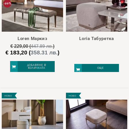
-20%
Loren Маркиз
Loria Табуретка
€
229,00
(
447.89 лв.
)
€
183,20
(
358.31 лв.
)
Original
Текущата
price
цена
was:
е:
ДОБАВЯНЕ В
КОЛИЧКАТА
ОЩЕ
€ 229,00.
€ 183,20.
НОВО
НОВО