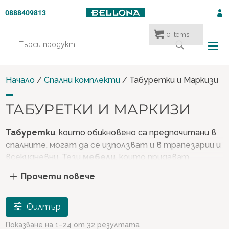
0888409813

0
items:
Търсене
за:
Начало
/
Спални комплекти
/ Табуретки и Маркизи
ТАБУРЕТКИ И МАРКИЗИ
Табуретки
, които обикновено са предпочитани в
спалните, могат да се използват и в трапезарии и
всекидневни. Тези
мебели
, които придават
напълно различна атмосфера на жилищното
Прочети повече
пространство, в което се намират, могат да
бъдат предпочитани до масата в трапезарията,
до леглата в спалните или до фотьойлите или
Филтър
холната маса в всекидневните. Можете да
Показване на 1–24 от 32 резултата