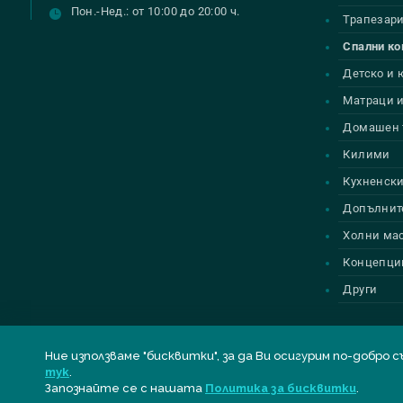
Пон.-Нед.: от 10:00 до 20:00 ч.
Трапезар
Спални к
Детско и
Матраци и
Домашен 
Килими
Кухненски
Допълнит
Холни ма
Концепци
Други
Ние използваме "бисквитки", за да Ви осигурим по-до
тук
.
© Всички права запазени
BELLONA
| Designed by
Alpha Best
Запознайте се с нашата
Политика за бисквитки
.