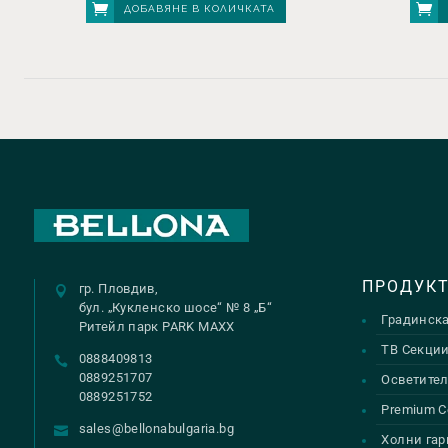
ДОБАВЯНЕ В КОЛИЧКАТА
ПРОДУК
гр. Пловдив,
бул. „Кукленско шосе“ № 8 „Б“
Градинск
Ритейл парк PARK MAXX
ТВ Секци
0888409813
0889251707
Осветител
0889251752
Premium С
sales@bellonabulgaria.bg
Холни гар