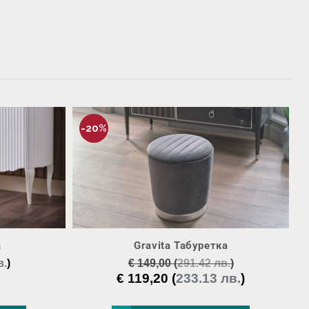
-20%
а
Gravita Табуретка
в.
)
€
149,00
(
291.42 лв.
)
€
119,20
(
233.13 лв.
)
Original
Текущата
price
цена
was:
е: