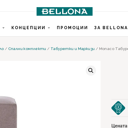
И
КОНЦЕПЦИИ
ПРОМОЦИИ
ЗА BELLONA
ло
/
Спални комплекти
/
Табуретки и Маркизи
/ Monaco Табу
Цената