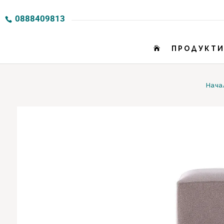
0888409813
ПРОДУКТ

Нача