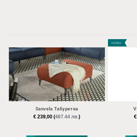
НОВО
Sanvela Табуретка
V
€
239,00
(
467.44 лв.
)
€