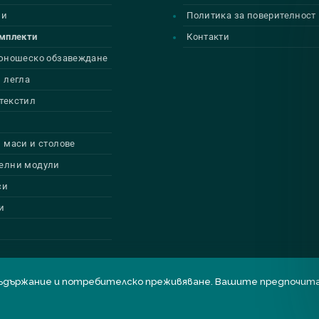
ии
Политика за поверителност
омплекти
Контакти
 юношеско обзавеждане
 легла
текстил
 маси и столове
елни модули
си
и
бро съдържание и потребителско преживяване. Вашите предпоч