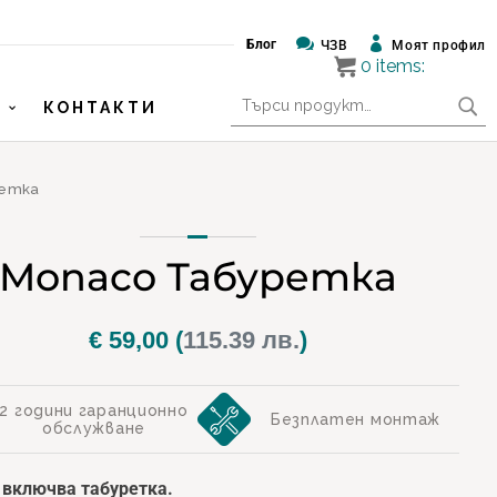


Блог
ЧЗВ
Моят профил
0
items:
Търсене
КОНТАКТИ
за:
ретка
Monaco Табуретка
€
59,00
(
115.39 лв.
)
2 години гаранционно
Безплатен монтаж
обслужване
 включва табуретка.