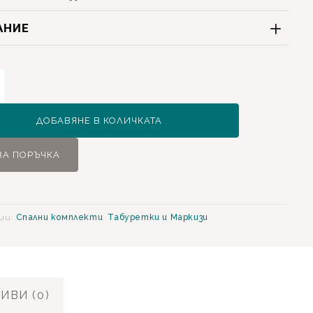
АНИЕ
ство
o
ДОБАВЯНЕ В КОЛИЧКАТА
етка
ЗА ПОРЪЧКА
ии:
Спални комплекти
,
Табуретки и Маркизи
ИВИ (0)