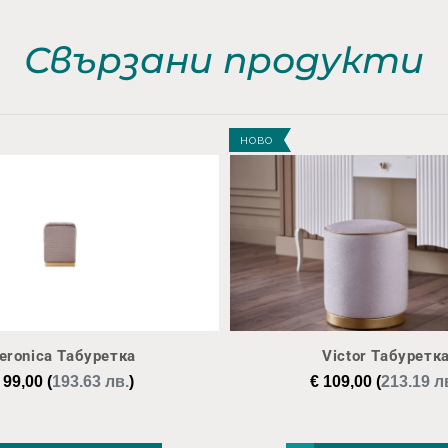
Свързани продукти
НОВО
eronica Табуретка
Victor Табуретк
99,00
(
193.63 лв.
)
€
109,00
(
213.19 л