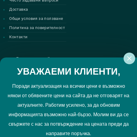
Често задавани въпроси
Доставка
Общи условия за ползване
Политика за поверителност
Контакти
Регистрирай се за нашите атрактивни
промоции
УВАЖАЕМИ КЛИЕНТИ,
Поради актуализация на всички цени е възможно
някои от обявените цени на сайта да не отговарят на
Политиката за поверителност
Прочетох и приемам
актуалните. Работим усилено, за да обновим
РЕГИСТРИРАЙ МЕ
информацията възможно най-бързо. Молим ви да се
свържете с нас за потвърждение на цената преди да
Ние използваме "бисквитки", за да Ви осигурим по-добро
направите поръчка.