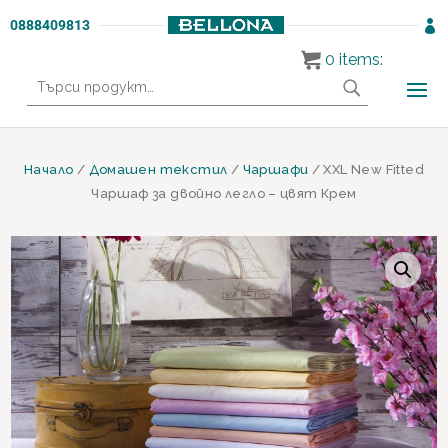
0888409813

0
items:
Търсене
за:
Начало
/
Домашен текстил
/
Чаршафи
/ XXL New Fitted
Чаршаф за двойно легло – цвят Крем