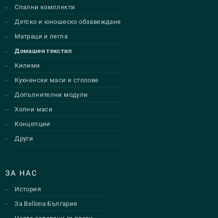
Спални комплекти
Детско и юношеско обзавеждане
Матраци и легла
Домашен текстил
Килими
Кухненски маси и столове
Допълнителни модули
Холни маси
Концепции
Други
ЗА НАС
История
За Bellona България