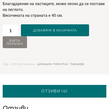
Благодарение на ластиците, може лесно да се постави
на леглото.
Височината на страната е 40 см.
количество
ДОБАВЯНЕ В КОЛИЧКАТА
за
XXL
БЪРЗА
ПОРЪЧКА
New
Fitted
Чаршаф
за
Код:
1276
Категории:
Домашен текстил
,
Чаршафи
двойно
легло
-
цвят
Крем
ОТЗИВИ (0)
Отзиви