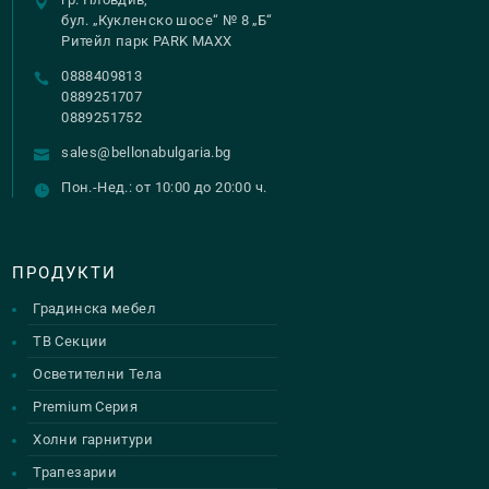
бул. „Кукленско шосе“ № 8 „Б“
Ритейл парк PARK MAXX
0888409813
0889251707
0889251752
sales@bellonabulgaria.bg
Пон.-Нед.: от 10:00 до 20:00 ч.
ПРОДУКТИ
Градинска мебел
ТВ Секции
Осветителни Тела
Premium Серия
Холни гарнитури
Трапезарии