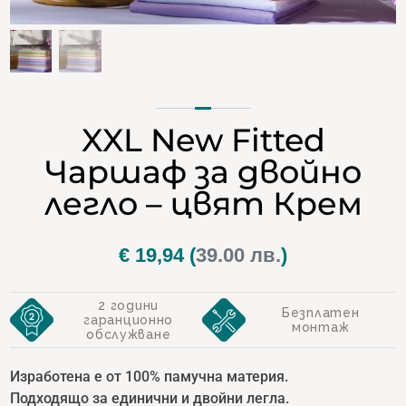
XXL New Fitted
Чаршаф за двойно
легло – цвят Крем
€
19,94
(
39.00 лв.
)
2 години
Безплатен
гаранционно
монтаж
обслужване
Изработена е от 100% памучна материя.
Подходящо за единични и двойни легла.