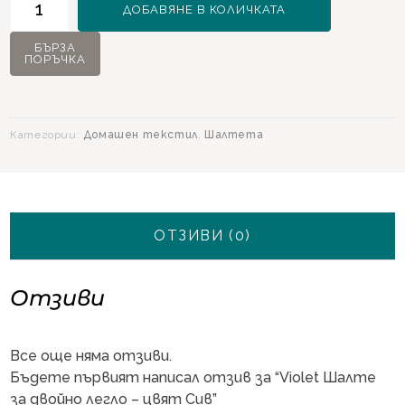
ДОБАВЯНЕ В КОЛИЧКАТА
за
Violet
БЪРЗА
ПОРЪЧКА
Шалте
за
двойно
легло
Категории:
Домашен текстил
,
Шалтета
-
цвят
Сив
ОТЗИВИ (0)
Отзиви
Все още няма отзиви.
Бъдете първият написал отзив за “Violet Шалте
за двойно легло – цвят Сив”