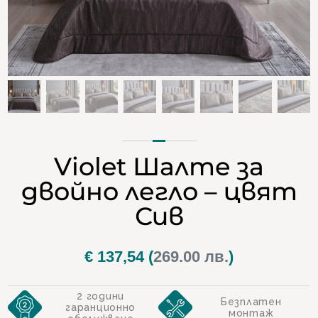
Violet Шалте за
двойно легло – цвят
Сив
€
137,54
(
269.00 лв.
)
2 години
Безплатен
гаранционно
монтаж