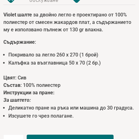
обслужване
Violet шалте
за двойно легло е проектирано от 100%
полиестер от смесен жакардов плат, а съдържанието
му е използвано пълнеж от 130 gr влакна.
С
ъдържание
:
Покривало за легло 260 x 270 (1 брой)
Калъфка за възглавница 50 x 70 (2 бр.)
Цвят
: Сив
Състав
: 100% полиестер
Инструкции за пране:
За шалтет
о:
Деликатно пране на ръка или машина до 30 градуса.
Изсушете го чрез полагане.
количество