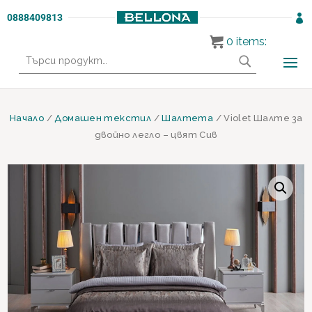
0888409813

0
items:
Търсене
за:
Начало
/
Домашен текстил
/
Шалтета
/ Violet Шалте за
двойно легло – цвят Сив