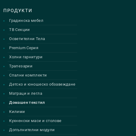
ПРОДУКТИ
Градинска мебел
ТВ Секции
Осветителни Тела
Premium Серия
Холни гарнитури
Трапезарии
Спални комплекти
Детско и юношеско обзавеждане
Матраци и легла
Домашен текстил
Килими
Кухненски маси и столове
Допълнителни модули