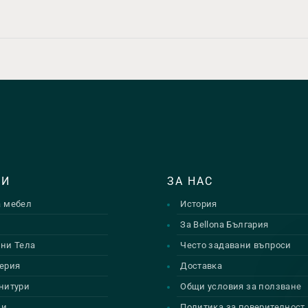
ТИ
ЗА НАС
а мебел
История
и
За Bellona България
ни Тела
Често задавани въпроси
ерия
Доставка
нитури
Общи условия за ползване
ии
Политика за поверителност