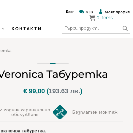


Блог
ЧЗВ
Моят профил
0
items:
Търсене
КОНТАКТИ
за:
ретка
Veronica Табуретка
€
99,00
(
193.63 лв.
)
2 години гаранционно
Безплатен монтаж
обслужване
 включва табуретка.