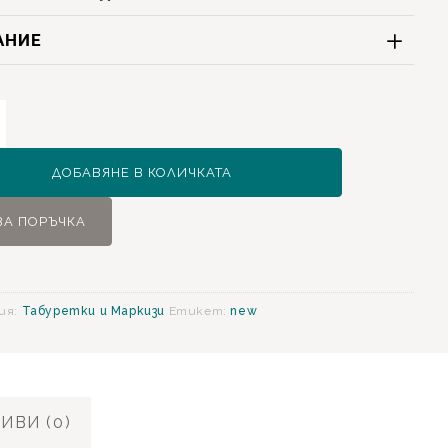
АНИЕ
ство
a
ДОБАВЯНЕ В КОЛИЧКАТА
етка
ЗА ПОРЪЧКА
ия:
Табуретки и Маркизи
Етикет:
new
ИВИ (0)