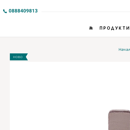
0888409813
ПРОДУКТ

Нача
НОВО