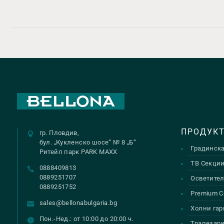
ПРОДУК
гр. Пловдив,
бул. „Кукленско шосе“ № 8 „Б“
Градинск
Ритейл парк PARK MAXX
ТВ Секци
0888409813
0889251707
Осветител
0889251752
Premium С
sales@bellonabulgaria.bg
Холни гар
Пон.-Нед.: от 10:00 до 20:00 ч.
Трапезар