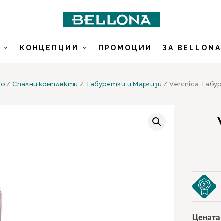
И
КОНЦЕПЦИИ
ПРОМОЦИИ
ЗА BELLONA
ло
/
Спални комплекти
/
Табуретки и Маркизи
/ Veronica Табу
Цената