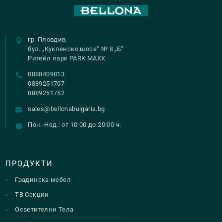
гр. Пловдив,
бул. „Кукленско шосе“ № 8 „Б“
Ритейл парк PARK MAXX
0888409813
0889251707
0889251752
sales@bellonabulgaria.bg
Пон.-Нед.: от 10:00 до 20:00 ч.
ПРОДУКТИ
Градинска мебел
ТВ Секции
Осветителни Тела