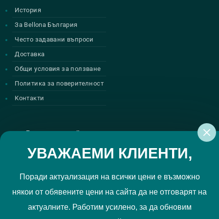
История
За Bellona България
Често задавани въпроси
Доставка
Общи условия за ползване
Политика за поверителност
Контакти
Регистрирай се за нашите атрактивни
промоции
УВАЖАЕМИ КЛИЕНТИ,
Поради актуализация на всички цени е възможно
някои от обявените цени на сайта да не отговарят на
Политиката за поверителност
Прочетох и приемам
актуалните. Работим усилено, за да обновим
РЕГИСТРИРАЙ МЕ