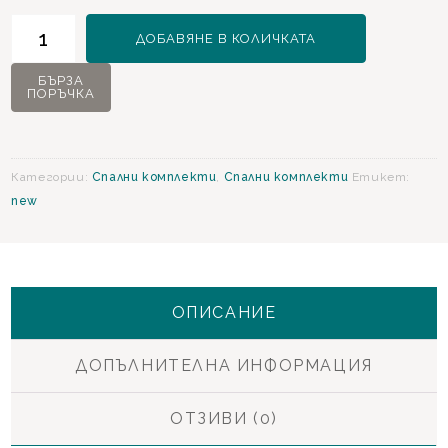
количество
ДОБАВЯНЕ В КОЛИЧКАТА
за
Veronica
БЪРЗА
ПОРЪЧКА
Спален
комплект
Категории:
Спални комплекти
,
Спални комплекти
Етикет:
new
ОПИСАНИЕ
ДОПЪЛНИТЕЛНА ИНФОРМАЦИЯ
ОТЗИВИ (0)