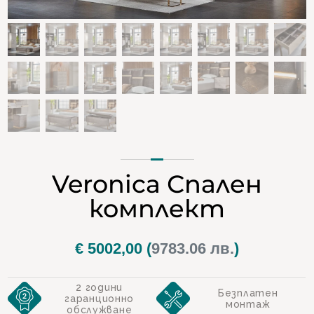
Veronica Спален
комплект
€
5002,00
(
9783.06 лв.
)
2 години
Безплатен
гаранционно
монтаж
обслужване