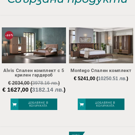
-20%
Alvis Спален комплект с 5
Montego Спален комплект
крилен гардероб
€
5241,00
(
10250.51 лв.
)
€
2034,00
(
3978.16 лв.
)
€
1627,00
(
3182.14 лв.
)
Original
Текущата
price
цена
was:
е:
ДОБАВЯНЕ В
ДОБАВЯНЕ В
КОЛИЧКАТА
КОЛИЧКАТА
€ 2034,00.
€ 1627,00.
НОВО