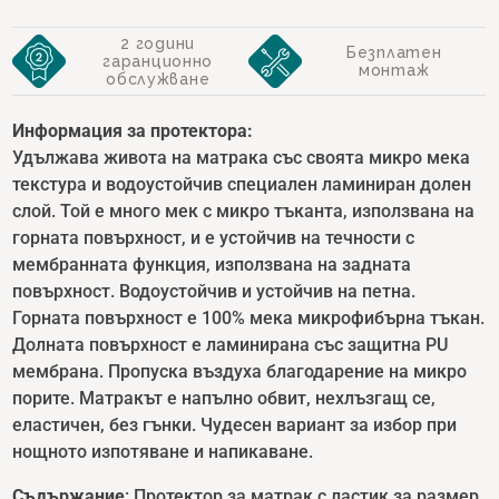
2 години
Безплатен
гаранционно
монтаж
обслужване
Информация за протектора:
Удължава живота на матрака със своята микро мека
текстура и водоустойчив специален ламиниран долен
слой. Той е много мек с микро тъканта, използвана на
горната повърхност, и е устойчив на течности с
мембранната функция, използвана на задната
повърхност. Водоустойчив и устойчив на петна.
Горната повърхност е 100% мека микрофибърна тъкан.
Долната повърхност е ламинирана със защитна PU
мембрана. Пропуска въздуха благодарение на микро
порите. Матракът е напълно обвит, нехлъзгащ се,
еластичен, без гънки. Чудесен вариант за избор при
нощното изпотяване и напикаване.
Съдържание
: Протектор за матрак с ластик за размер