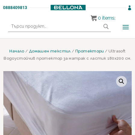
0888409813

0
items:
Търсене
за:
Начало
/
Домашен текстил
/
Протектори
/ Ultrasoft
Водоустойчив протектор за матрак с ластик 180х200 см.