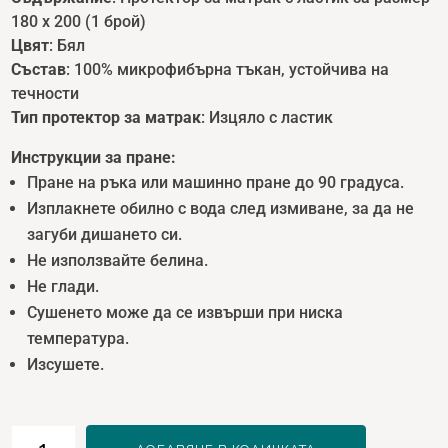
180 x 200 (1 брой)
Цвят
: Бял
Състав
: 100% микрофибърна тъкан, устойчива на
течности
Тип протектор за матрак
: Изцяло с ластик
Инструкции за пране:
Пране на ръка или машинно пране до 90 градуса.
Изплакнете обилно с вода след измиване, за да не
загуби дишането си.
Не използвайте белина.
Не глади.
Сушенето може да се извърши при ниска
температура.
Изсушете.
количество