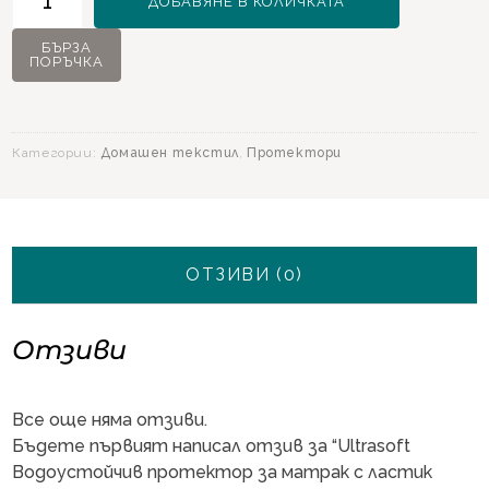
ДОБАВЯНЕ В КОЛИЧКАТА
за
Ultrasoft
БЪРЗА
ПОРЪЧКА
Водоустойчив
протектор
за
матрак
Категории:
Домашен текстил
,
Протектори
с
ластик
180х200
см.
ОТЗИВИ (0)
Отзиви
Все още няма отзиви.
Бъдете първият написал отзив за “Ultrasoft
Водоустойчив протектор за матрак с ластик