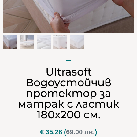
Ultrasoft
Водоустойчив
протектор за
матрак с ластик
180х200 см.
€
35,28
(
69.00 лв.
)