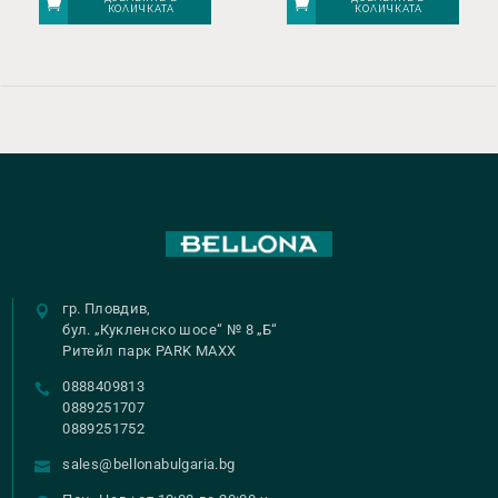
КОЛИЧКАТА
КОЛИЧКАТА
гр. Пловдив,
бул. „Кукленско шосе“ № 8 „Б“
Ритейл парк PARK MAXX
0888409813
0889251707
0889251752
sales@bellonabulgaria.bg