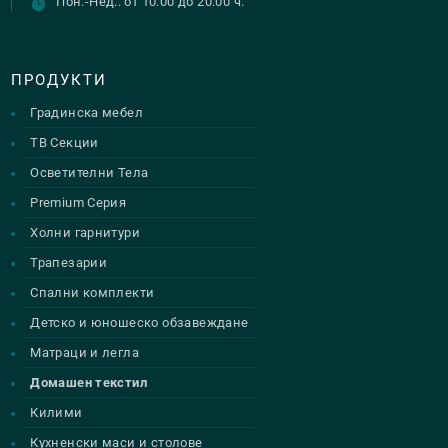
Пон.-Нед.: от 10:00 до 20:00 ч.
ПРОДУКТИ
Градинска мебел
ТВ Секции
Осветителни Тела
Premium Серия
Холни гарнитури
Трапезарии
Спални комплекти
Детско и юношеско обзавеждане
Матраци и легла
Домашен текстил
Килими
Кухненски маси и столове