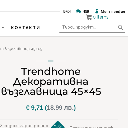


Блог
ЧЗВ
Моят профил
0
items:
Търсене
КОНТАКТИ
за:
а възглавница 45×45
Trendhome
Декоративна
възглавница 45×45
€
9,71
(
18.99 лв.
)
2 години гаранционно
Безплатен монтаж