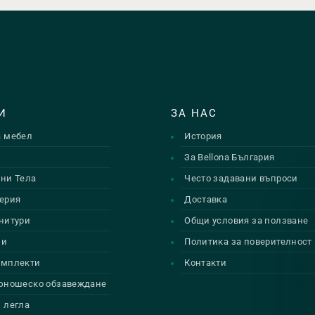
И
ЗА НАС
а мебел
История
и
За Bellona България
ни Тела
Често задавани въпроси
ерия
Доставка
нитури
Общи условия за ползване
ии
Политика за поверителност
омплекти
Контакти
 юношеско обзавеждане
 легла