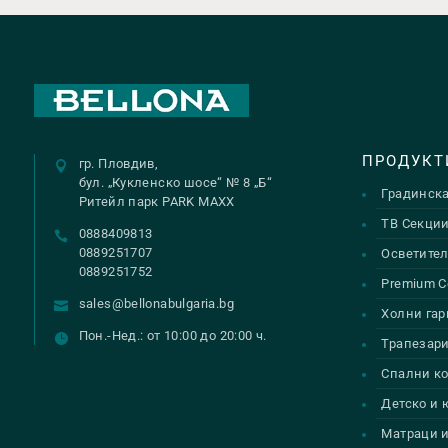
ПРОДУКТ
гр. Пловдив,
бул. „Кукленско шосе“ № 8 „Б“
Градинск
Ритейл парк PARK MAXX
ТВ Секци
0888409813
0889251707
Осветител
0889251752
Premium С
sales@bellonabulgaria.bg
Холни гар
Пон.-Нед.: от 10:00 до 20:00 ч.
Трапезар
Спални к
Детско и
Матраци и