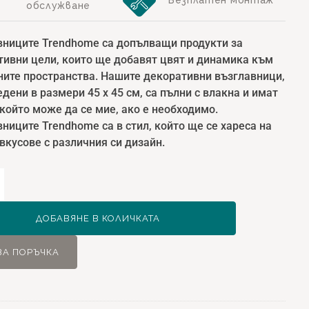
обслужване
вниците Trendhome са допълващи продукти за
тивни цели, които ще добавят цвят и динамика към
ите пространства. Нашите декоративни възглавници,
дени в размери 45 х 45 см, са пълни с влакна и имат
който може да се мие, ако е необходимо.
ниците Trendhome са в стил, който ще се хареса на
вкусове с различния си дизайн.
ство
ome
ДОБАВЯНЕ В КОЛИЧКАТА
ативна
вница
ЗА ПОРЪЧКА