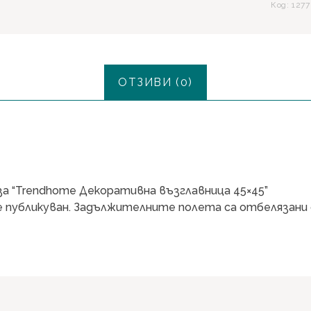
Код:
1277
ОТЗИВИ (0)
а “Trendhome Декоративна възглавница 45×45”
 публикуван.
Задължителните полета са отбелязани