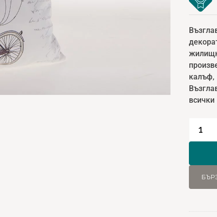
Възгла
декора
жилищн
произве
калъф, 
Възглав
всички 
количе
за
Trendh
Декор
възгла
БЪР
45x45