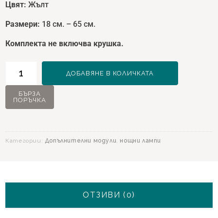
Цвят
:
Жълт
Размери
:
18 см. – 65 см.
Комплекта не включва крушка.
количество
ДОБАВЯНЕ В КОЛИЧКАТА
за
Tiva
БЪРЗА
ПОРЪЧКА
Абажур
Категории:
Допълнителни модули
,
нощни лампи
ОТЗИВИ (0)