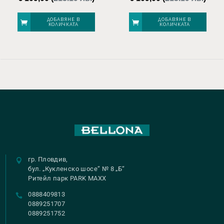
ДОБАВЯНЕ В
ДОБАВЯНЕ В
КОЛИЧКАТА
КОЛИЧКАТА
гр. Пловдив,
бул. „Кукленско шосе“ № 8 „Б“
Ритейл парк PARK MAXX
0888409813
0889251707
0889251752