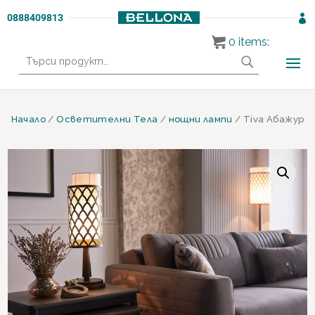
0888409813

0
items:
Търсене
за:
Начало
/
Осветителни Тела
/
нощни лампи
/ Tiva Абажур