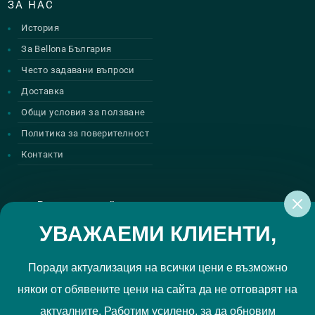
ЗА НАС
История
За Bellona България
Често задавани въпроси
Доставка
Общи условия за ползване
Политика за поверителност
Контакти
Регистрирай се за нашите атрактивни
промоции
УВАЖАЕМИ КЛИЕНТИ,
Поради актуализация на всички цени е възможно
някои от обявените цени на сайта да не отговарят на
Политиката за поверителност
Прочетох и приемам
актуалните. Работим усилено, за да обновим