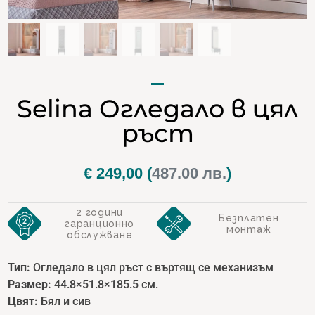
Selina Огледало в цял
ръст
€
249,00
(
487.00 лв.
)
2 години
Безплатен
гаранционно
монтаж
обслужване
Тип:
Огледало в цял ръст с въртящ се механизъм
Размер:
44.8×51.8×185.5 см.
Цвят:
Бял и сив