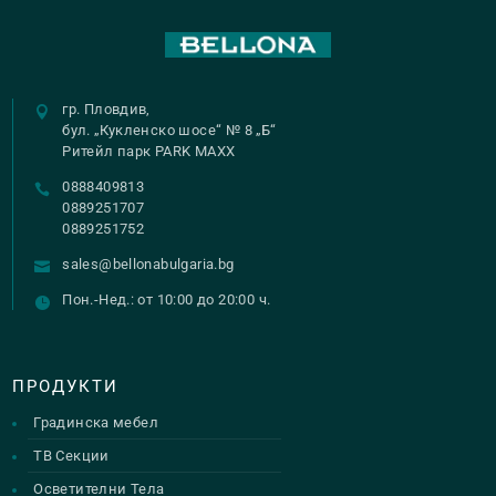
гр. Пловдив,
бул. „Кукленско шосе“ № 8 „Б“
Ритейл парк PARK MAXX
0888409813
0889251707
0889251752
sales@bellonabulgaria.bg
Пон.-Нед.: от 10:00 до 20:00 ч.
ПРОДУКТИ
Градинска мебел
ТВ Секции
Осветителни Тела