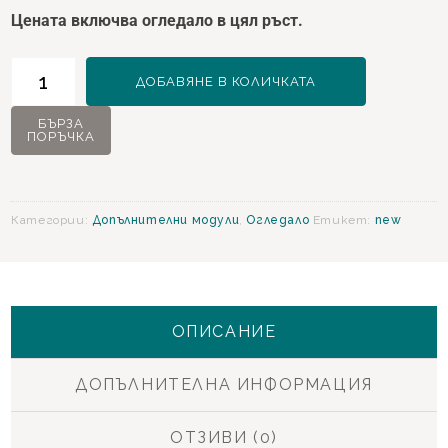
Цената включва огледало в цял ръст.
количество
ДОБАВЯНЕ В КОЛИЧКАТА
за
Selina
БЪРЗА
ПОРЪЧКА
Огледало
в
цял
ръст
Категории:
Допълнителни модули
,
Огледало
Етикет:
new
ОПИСАНИЕ
ДОПЪЛНИТЕЛНА ИНФОРМАЦИЯ
ОТЗИВИ (0)