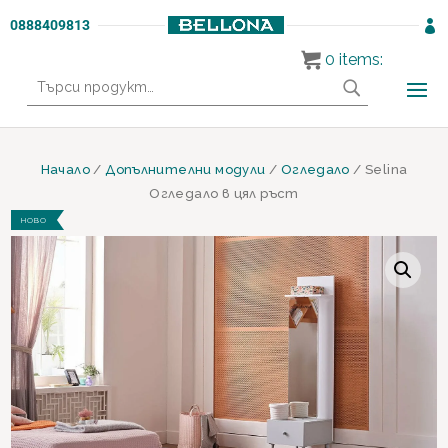
0888409813

0
items:
Търсене
за:
Начало
/
Допълнителни модули
/
Огледало
/ Selina
Огледало в цял ръст
НОВО