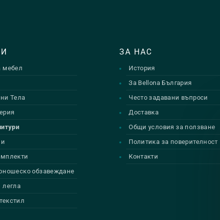
ТИ
ЗА НАС
а мебел
История
и
За Bellona България
ни Тела
Често задавани въпроси
ерия
Доставка
нитури
Общи условия за ползване
ии
Политика за поверителност
омплекти
Контакти
 юношеско обзавеждане
 легла
текстил