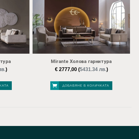
итура
Mirante Холова гарнитура
лв.
)
€
2777,00
(
5431.34 лв.
)
КАТА
ДОБАВЯНЕ В КОЛИЧКАТА