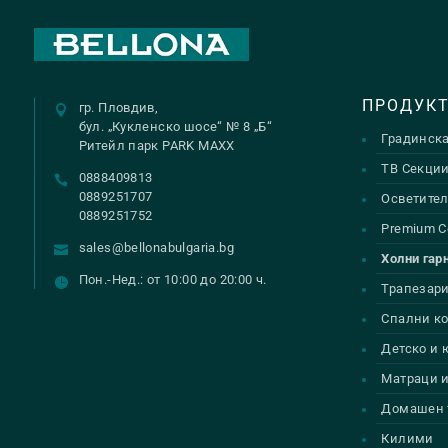
ПРОДУК
гр. Пловдив,
бул. „Кукленско шосе“ № 8 „Б“
Градинск
Ритейл парк PARK MAXX
ТВ Секци
0888409813
0889251707
Осветител
0889251752
Premium С
sales@bellonabulgaria.bg
Холни гар
Пон.-Нед.: от 10:00 до 20:00 ч.
Трапезар
Спални к
Детско и
Матраци и
Домашен 
Килими