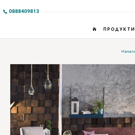
0888409813
ПРОДУКТ

Начал