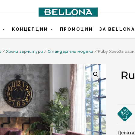
И
КОНЦЕПЦИИ
ПРОМОЦИИ
ЗА BELLONA
о
/
Холни гарнитури
/
Стандартни модели
/ Ruby Холова гар
Ru
Цената