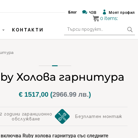


Блог
ЧЗВ
Моят профил
0
items:
Търсене
КОНТАКТИ
за:
нитура
by Холова гарнитура
€
1517,00
(
2966.99 лв.
)
2 години гаранционно
Безплатен монтаж
обслужване
 включва Ruby холова гарнитура със следните