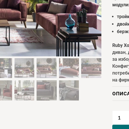
модули
трой
двой
берж
Ruby Х
диван,
за изб
Конфиг
потреб
на фир
ОПИС
количе
за
Ruby