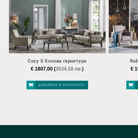
Cozy S Холова гарнитура
Rub
€
1807,00
(
3534.18 лв.
)
€
1
ДОБАВЯНЕ В КОЛИЧКАТА