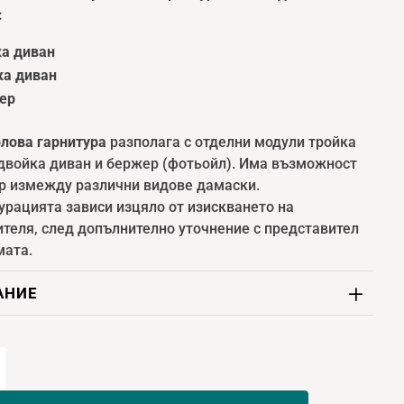
:
ка диван
ка диван
ер
олова гарнитура
разполага с отделни модули тройка
 двойка диван и бержер (фотьойл). Има възможност
ор измежду различни видове дамаски.
урацията зависи изцяло от изискването на
ителя, след допълнително уточнение с представител
мата.
АНИЕ
ство