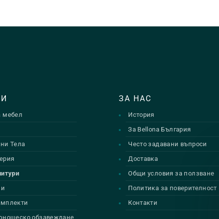
ТИ
ЗА НАС
а мебел
История
и
За Bellona България
ни Тела
Често задавани въпроси
ерия
Доставка
нитури
Общи условия за ползване
ии
Политика за поверителност
омплекти
Контакти
 юношеско обзавеждане