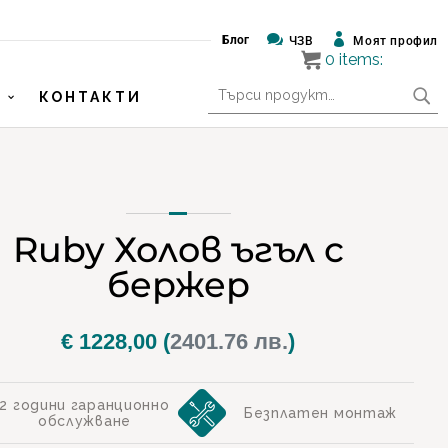


Блог
ЧЗВ
Моят профил
0
items:
Търсене
КОНТАКТИ
за:
Ruby Холов ъгъл с
бержер
€
1228,00
(
2401.76 лв.
)
2 години гаранционно
Безплатен монтаж
обслужване