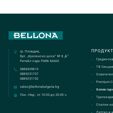
ПРОДУК
гр. Пловдив,
бул. „Кукленско шосе“ № 8 „Б“
Градинск
Ритейл парк PARK MAXX
ТВ Секци
0888409813
0889251707
Осветител
0889251752
Premium С
sales@bellonabulgaria.bg
Холни гар
Пон.-Нед.: от 10:00 до 20:00 ч.
Трапезар
Спални к
Детско и