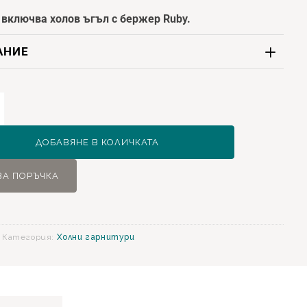
 включва холов ъгъл с бержер Ruby.
АНИЕ
ство
ДОБАВЯНЕ В КОЛИЧКАТА
ЗА ПОРЪЧКА
р
Категория:
Холни гарнитури