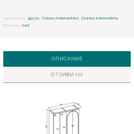
спален
комплект
Категории:
Други
,
Спални комплекти
,
Спални комплекти
Етикет:
new
ОПИСАНИЕ
ОТЗИВИ (0)