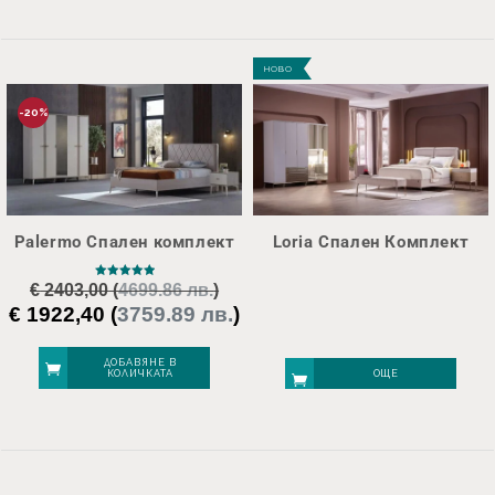
НОВО
-20%
Palermo Спален комплект
Loria Спален Комплект
€
2403,00
Оценено с
(
4699.86 лв.
)
5.00
€
1922,40
(
от 5
3759.89 лв.
)
Original
Текущата
price
цена
was:
е:
ДОБАВЯНЕ В
КОЛИЧКАТА
ОЩЕ
€ 2403,00.
€ 1922,40.