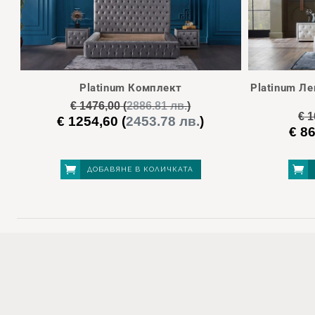
Platinum Комплект
Platinum Л
€
1476,00
(
2886.81 лв.
)
€
1
€
1254,60
(
2453.78 лв.
)
Original
Текущата
€
86
Origi
price
цена
price
was:
е:
was:
€ 1476,00.
€ 1254,60.
ДОБАВЯНЕ В КОЛИЧКАТА
€ 101