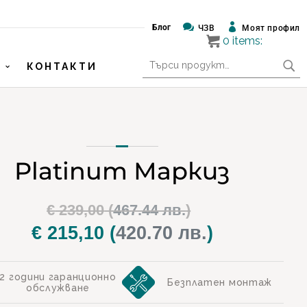


Блог
ЧЗВ
Моят профил
0
items:
Търсене
КОНТАКТИ
за:
Platinum Маркиз
Original
€
239,00
(
467.44 лв.
)
price
€
215,10
(
420.70 лв.
)
Текущата
was:
цена
€ 239,00.
е:
2 години гаранционно
Безплатен монтаж
обслужване
€ 215,10.