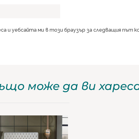
еса и уебсайта ми в този браузър за следващия път 
ъщо може да ви харес