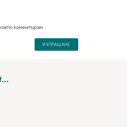
когато коментирам.
а…