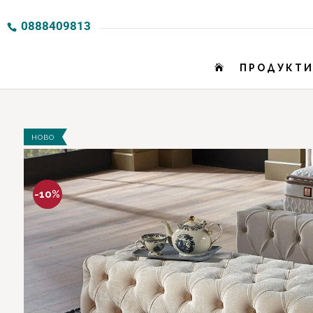
0888409813
ПРОДУКТ

НОВО
-10%