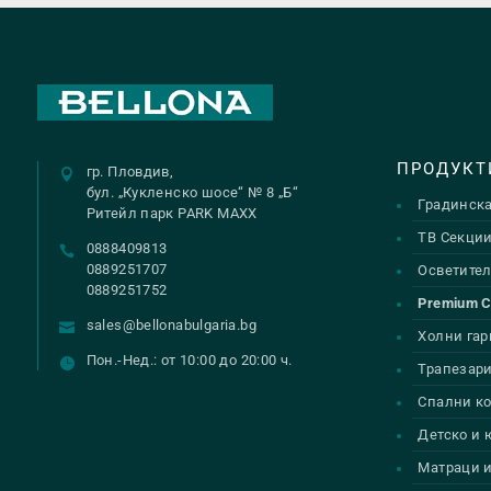
ПРОДУКТ
гр. Пловдив,
бул. „Кукленско шосе“ № 8 „Б“
Градинск
Ритейл парк PARK MAXX
ТВ Секци
0888409813
0889251707
Осветител
0889251752
Premium 
sales@bellonabulgaria.bg
Холни гар
Пон.-Нед.: от 10:00 до 20:00 ч.
Трапезар
Спални к
Детско и
Матраци и