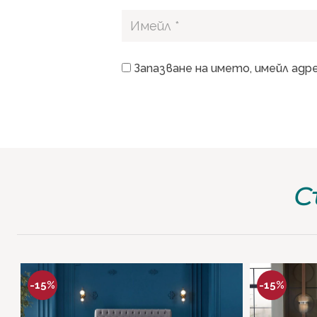
Запазване на името, имейл адр
С
-15%
-15%