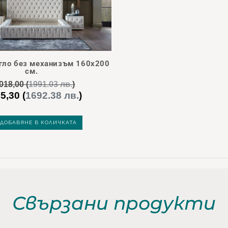
егло без механизъм 160х200
см.
018,00
(
1991.03 лв.
)
5,30
(
1692.38 лв.
)
nal
Текущата
цена
е:
ДОБАВЯНЕ В КОЛИЧКАТА
8,00.
€ 865,30.
Свързани продукти