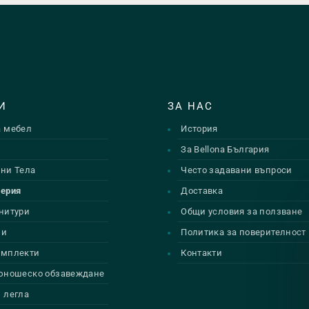
И
ЗА НАС
а мебел
История
и
За Bellona България
ни Тела
Често задавани въпроси
Серия
Доставка
нитури
Общи условия за ползване
ии
Политика за поверителност
омплекти
Контакти
 юношеско обзавеждане
 легла