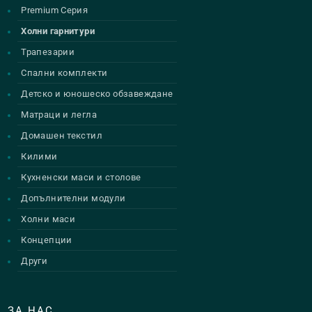
Premium Серия
Холни гарнитури
Трапезарии
Спални комплекти
Детско и юношеско обзавеждане
Матраци и легла
Домашен текстил
Килими
Кухненски маси и столове
Допълнителни модули
Холни маси
Концепции
Други
ЗА НАС