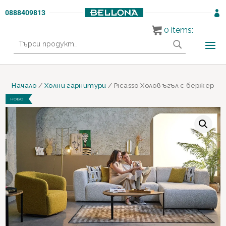
0888409813

0
items:
Търсене
за:
Начало
/
Холни гарнитури
/ Picasso Холов ъгъл с бержер
НОВО