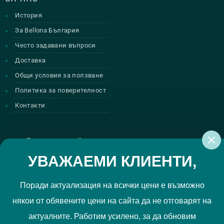
История
За Bellona България
Често задавани въпроси
Доставка
Общи условия за ползване
Политика за поверителност
Контакти
Регистрирай се за нашите атрактивни
промоции
УВАЖАЕМИ КЛИЕНТИ,
Поради актуализация на всички цени е възможно
някои от обявените цени на сайта да не отговарят на
Политиката за поверителност
Прочетох и приемам
актуалните. Работим усилено, за да обновим