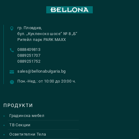
гр. Пловдив,
бул. „Кукленско шосе“ № 8 „Б“
Ритейл парк PARK MAXX
0888409813
0889251707
0889251752
sales@bellonabulgaria.bg
Пон.-Нед.: от 10:00 до 20:00 ч.
ПРОДУКТИ
Градинска мебел
ТВ Секции
Осветителни Тела