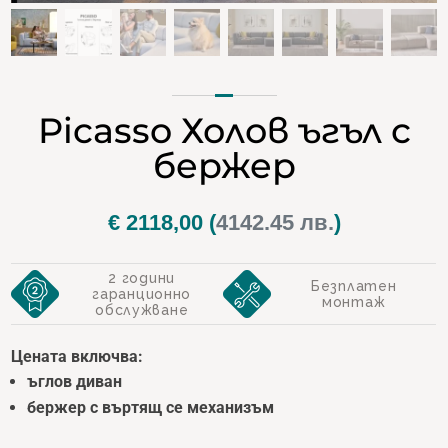
Picasso Холов ъгъл с
бержер
€
2118,00
(
4142.45 лв.
)
2 години
Безплатен
гаранционно
монтаж
обслужване
Цената включва:
ъглов диван
бержер с въртящ се механизъм