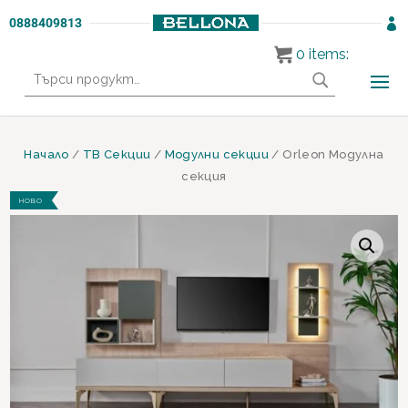
0888409813

0
items:
Търсене
за:
Начало
/
ТВ Секции
/
Модулни секции
/ Orleon Модулна
секция
НОВО