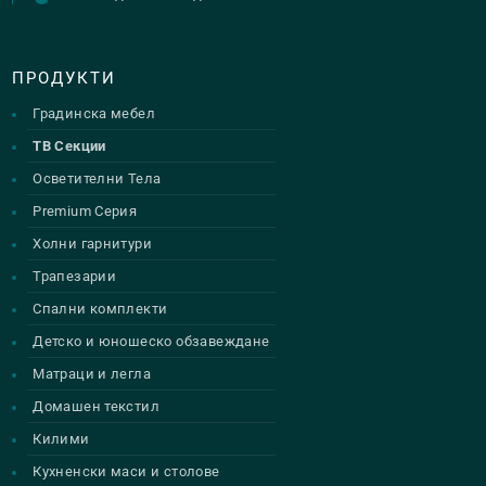
ПРОДУКТИ
Градинска мебел
ТВ Секции
Осветителни Тела
Premium Серия
Холни гарнитури
Трапезарии
Спални комплекти
Детско и юношеско обзавеждане
Матраци и легла
Домашен текстил
Килими
Кухненски маси и столове