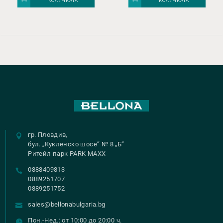
КОЛИЧКАТА
КОЛИЧКАТА
гр. Пловдив,
бул. „Кукленско шосе“ № 8 „Б“
Ритейл парк PARK MAXX
0888409813
0889251707
0889251752
sales@bellonabulgaria.bg
Пон.-Нед.: от 10:00 до 20:00 ч.