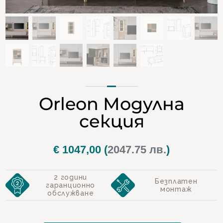
Orleon Модулна
секция
€
1047,00
(
2047.75 лв.
)
2 години
Безплатен
гаранционно
монтаж
обслужване