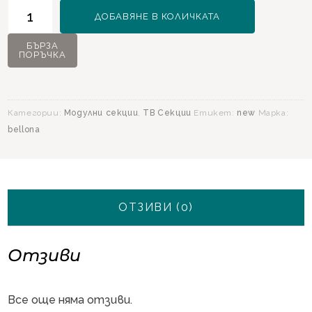
количество
ДОБАВЯНЕ В КОЛИЧКАТА
за
Orleon
БЪРЗА
ПОРЪЧКА
Модулна
секция
Категории:
Модулни секции
,
ТВ Секции
Етикет:
new
Марка:
bellona
ОТЗИВИ (0)
Отзиви
Все още няма отзиви.