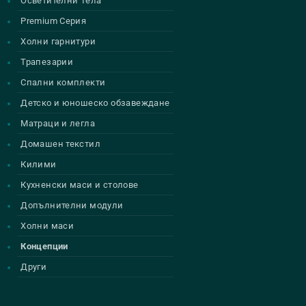
Осветителни Тела
Premium Серия
Холни гарнитури
Трапезарии
Спални комплекти
Детско и юношеско обзавеждане
Матраци и легла
Домашен текстил
Килими
Кухненски маси и столове
Допълнителни модули
Холни маси
Концепции
Други