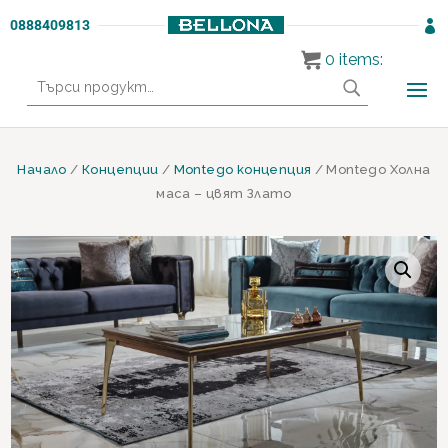
0888409813

0
items:
Търсене
за:
Начало
/
Концепции
/
Montego концепция
/ Montego Холна
маса – цвят Злато