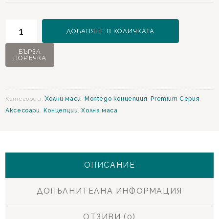
количество
ДОБАВЯНЕ В КОЛИЧКАТА
за
Montego
БЪРЗА
ПОРЪЧКА
Холна
маса
-
цвят
Категории:
Холни маси
,
Montego концепция
,
Premium Серия
,
Злато
Аксесоари
,
Концепции
,
Холна маса
ОПИСАНИЕ
ДОПЪЛНИТЕЛНА ИНФОРМАЦИЯ
ОТЗИВИ (0)