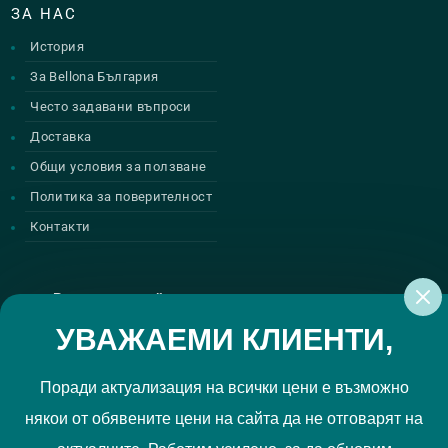
ЗА НАС
История
За Bellona България
Често задавани въпроси
Доставка
Общи условия за ползване
Политика за поверителност
Контакти
Регистрирай се за нашите атрактивни
промоции
УВАЖАЕМИ КЛИЕНТИ,
Поради актуализация на всички цени е възможно
някои от обявените цени на сайта да не отговарят на
Политиката за поверителност
Прочетох и приемам