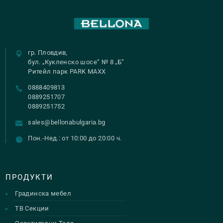
гр. Пловдив,
бул. „Кукленско шосе“ № 8 „Б“
Ритейл парк PARK MAXX
0888409813
0889251707
0889251752
sales@bellonabulgaria.bg
Пон.-Нед.: от 10:00 до 20:00 ч.
ПРОДУКТИ
Градинска мебел
ТВ Секции