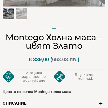
Montego Холна маса –
цвят Злато
€
339,00
(
663.03 лв.
)
2 години
Безплатен
гаранционно
монтаж
обслужване
Цената включва Montego холна маса.
ОПИСАНИЕ