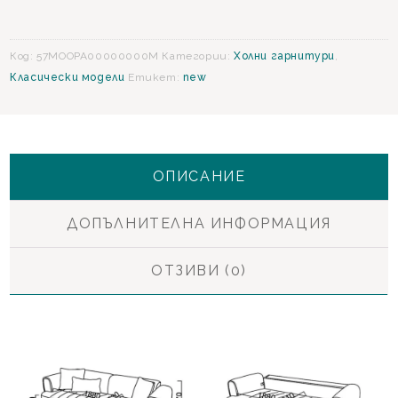
гарнитура
Код:
57MOOPA00000000M
Категории:
Холни гарнитури
,
Класически модели
Етикет:
new
ОПИСАНИЕ
ДОПЪЛНИТЕЛНА ИНФОРМАЦИЯ
ОТЗИВИ (0)