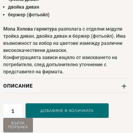
двойка диван
бержер (фотьойл)
Mona Холова гарнитура
разполага с отделни модули
тройка диван, двойка диван и бержер (фотьойл). Има
възможност за избор на цветове измежду различни
висококачествени дамаски.
Конфигурацията зависи изцяло от изискването на
потребителя, след допълнително уточнение с
представител на фирмата.
ОПИСАНИЕ
количество
ДОБАВЯНЕ В КОЛИЧКАТА
за
Mona
БЪРЗА
ПОРЪЧКА
Холова