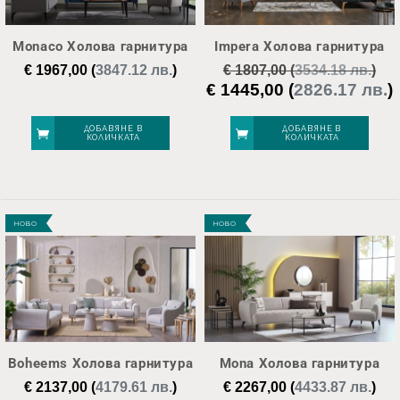
Monaco Холова гарнитура
Impera Холова гарнитура
€
1967,00
(
3847.12 лв.
)
€
1807,00
(
3534.18 лв.
)
€
1445,00
(
2826.17 лв.
)
Original
price
was:
е
ДОБАВЯНЕ В
ДОБАВЯНЕ В
КОЛИЧКАТА
КОЛИЧКАТА
€ 1807,00.
€
НОВО
НОВО
Boheems Холова гарнитура
Mona Холова гарнитура
€
2137,00
(
4179.61 лв.
)
€
2267,00
(
4433.87 лв.
)