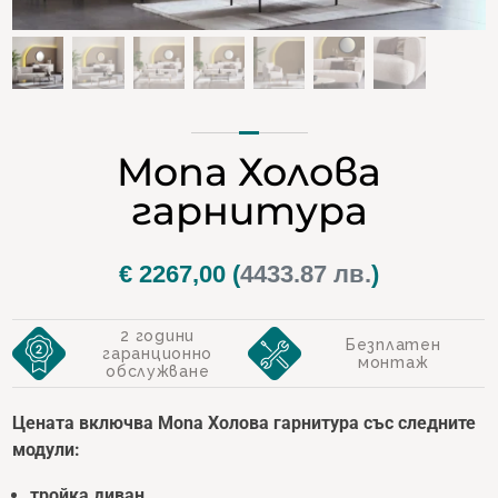
Mona Холова
гарнитура
€
2267,00
(
4433.87 лв.
)
2 години
Безплатен
гаранционно
монтаж
обслужване
Цената включва Mona Холова гарнитура със следните
модули:
тройка диван