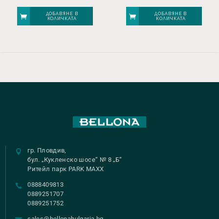
ДОБАВЯНЕ В
ДОБАВЯНЕ В
КОЛИЧКАТА
КОЛИЧКАТА
гр. Пловдив,
бул. „Кукленско шосе“ № 8 „Б“
Ритейл парк PARK MAXX
0888409813
0889251707
0889251752
sales@bellonabulgaria.bg