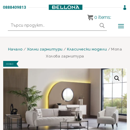
0888409813

0
items:
Търсене
за:
Начало
/
Холни гарнитури
/
Класически модели
/ Mona
Холова гарнитура
НОВО