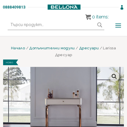
0888409813

0
items:
Търсене
за:
Начало
/
Допълнителни модули
/
Дресуари
/ Larissa
Дресуар
НОВО