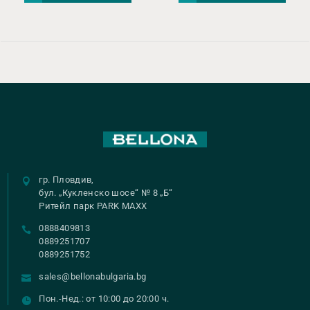
€ 419,00.
€ 
гр. Пловдив,
бул. „Кукленско шосе“ № 8 „Б“
Ритейл парк PARK MAXX
0888409813
0889251707
0889251752
sales@bellonabulgaria.bg
Пон.-Нед.: от 10:00 до 20:00 ч.