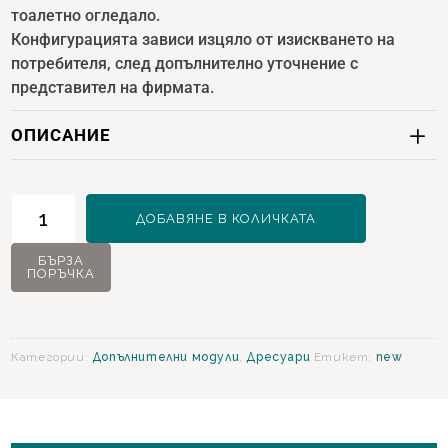
тоалетно огледало.
Конфигурацията зависи изцяло от изискването на
потребителя, след допълнително уточнение с
представител на фирмата.
ОПИСАНИЕ
количество
ДОБАВЯНЕ В КОЛИЧКАТА
за
Larissa
БЪРЗА
ПОРЪЧКА
Дресуар
Категории:
Допълнителни модули
,
Дресуари
Етикет:
new