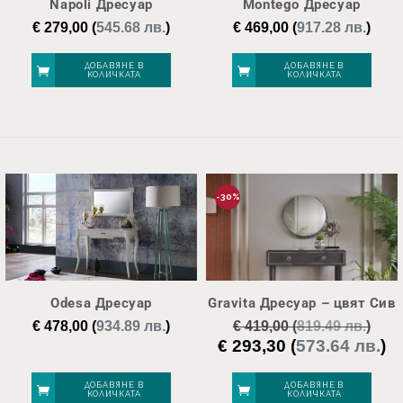
Napoli Дресуар
Montego Дресуар
€
279,00
(
545.68 лв.
)
€
469,00
(
917.28 лв.
)
ДОБАВЯНЕ В
ДОБАВЯНЕ В
КОЛИЧКАТА
КОЛИЧКАТА
-30%
Odesa Дресуар
Gravita Дресуар – цвят Сив
€
478,00
(
934.89 лв.
)
€
419,00
(
819.49 лв.
)
€
293,30
(
573.64 лв.
)
Original
Те
price
це
was:
е:
ДОБАВЯНЕ В
ДОБАВЯНЕ В
КОЛИЧКАТА
КОЛИЧКАТА