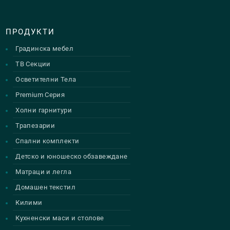
ПРОДУКТИ
Градинска мебел
ТВ Секции
Осветителни Тела
Premium Серия
Холни гарнитури
Трапезарии
Спални комплекти
Детско и юношеско обзавеждане
Матраци и легла
Домашен текстил
Килими
Кухненски маси и столове