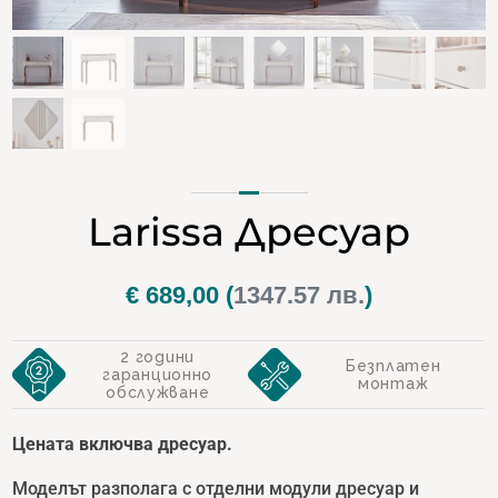
Larissa Дресуар
€
689,00
(
1347.57 лв.
)
2 години
Безплатен
гаранционно
монтаж
обслужване
Цената включва дресуар.
Моделът разполага с отделни модули дресуар и