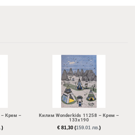
 – Крем –
Килим Wonderkids 11258 – Крем –
133х190
.
)
€
81,30
(
159.01 лв.
)