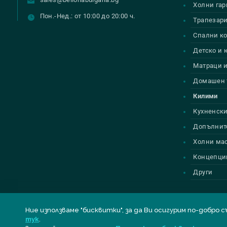
Холни гар
Пон.-Нед.: от 10:00 до 20:00 ч.
Трапезар
Спални к
Детско и
Матраци и
Домашен 
Килими
Кухненски
Допълнит
Холни ма
Концепци
Други
Ние използваме "бисквитки", за да Ви осигурим по-до
тук
.