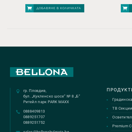
ДОБАВЯНЕ В КОЛИЧКАТА
ПРОДУКТ
гр. Пловдив,
бул. „Кукленско шосе“ № 8 „Б“
Градинск
Ритейл парк PARK MAXX
ТВ Секци
0888409813
0889251707
Осветител
0889251752
Premium С
sales@bellonabulgaria.bg