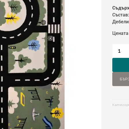
Съдърж
Състав
Дебели
Цената
количе
за
Килим
Wonder
11241
БЪР
-
Крем
-
133х19
Категор