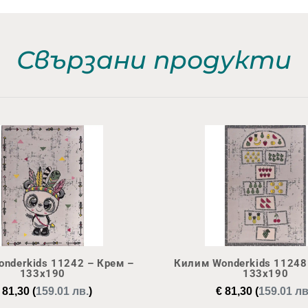
Свързани продукти
nderkids 11242 – Крем –
Килим Wonderkids 11248
133х190
133х190
81,30
(
159.01 лв.
)
€
81,30
(
159.01 лв