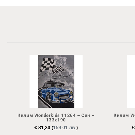
Килим Wonderkids 11264 – Син –
Килим Wo
133х190
€
81,30
(
159.01 лв.
)
€