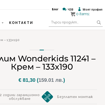


Блог
ЧЗВ
Моят профил
0
items:
Търсене
КОНТАКТИ
за:
ем – 133х190
лим Wonderkids 11241 –
Крем – 133х190
€
81,30
(
159.01 лв.
)
2 години гаранционно
Безплатен монтаж
обслужване