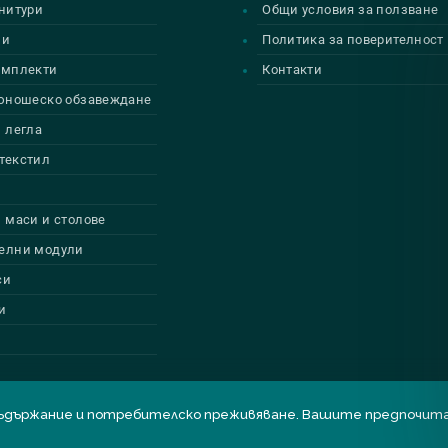
нитури
Общи условия за ползване
ии
Политика за поверителност
омплекти
Контакти
 юношеско обзавеждане
 легла
текстил
 маси и столове
елни модули
си
и
бро съдържание и потребителско преживяване. Вашите предпоч