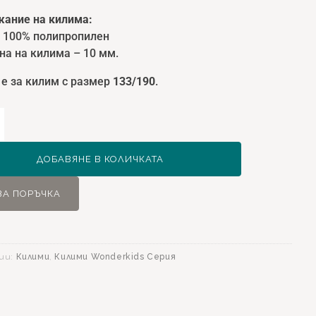
ание на килима:
: 100% полипропилен
на на килима – 10 мм.
 е за килим с размер
1
33/
190
.
ство
ДОБАВЯНЕ В КОЛИЧКАТА
kids
ЗА ПОРЪЧКА
0
ии:
Килими
,
Килими Wonderkids Серия