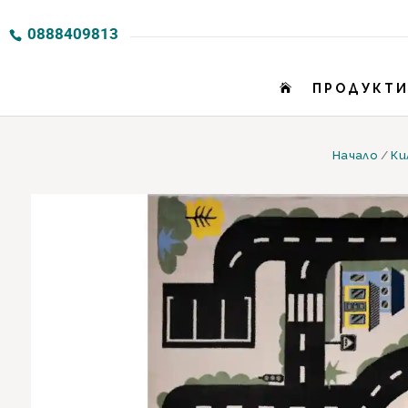
0888409813
ПРОДУКТ

Начало
/
Ки