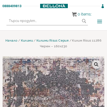
0888409813

0
items:
Търсене
за:
Начало
/
Килими
/
Килими Risus Серия
/ Килим Risus 11286
Черен – 160х230