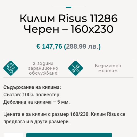
Килим Risus 11286
Черен – 160х230
€
147,76
(
288.99 лв.
)
2 години
Безплатен
гаранционно
монтаж
обслужване
Съдържание на килима:
Състав: 100% полиестер
Дебелина на килима – 5 мм.
Цената е за килим с размер
160/230
. Килим Risus се
предлага и в други размери.
количество