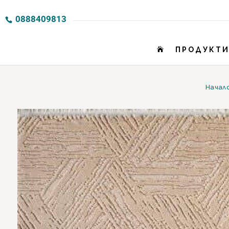
0888409813
ПРОДУКТ

Начал