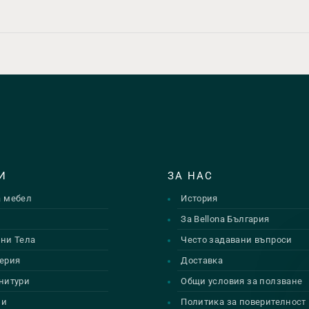
И
ЗА НАС
а мебел
История
и
За Bellona България
ни Тела
Често задавани въпроси
ерия
Доставка
нитури
Общи условия за ползване
ии
Политика за поверителност