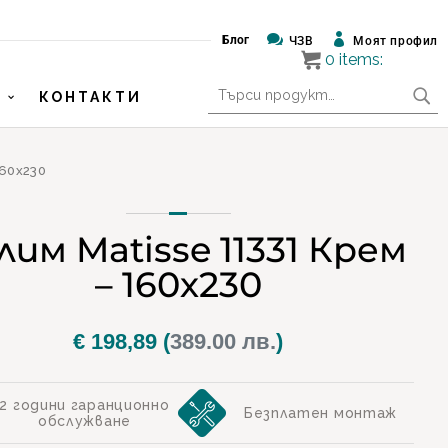


Блог
ЧЗВ
Моят профил
0
items:
Търсене
КОНТАКТИ
за:
160х230
лим Matisse 11331 Крем
– 160х230
€
198,89
(
389.00 лв.
)
2 години гаранционно
Безплатен монтаж
обслужване