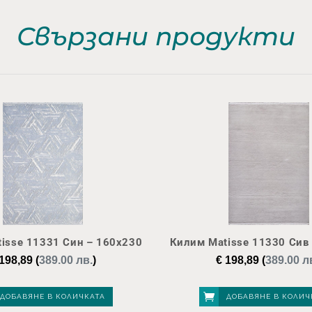
Свързани продукти
isse 11331 Син – 160х230
Килим Matisse 11330 Сив
198,89
(
389.00 лв.
)
€
198,89
(
389.00 л
ДОБАВЯНЕ В КОЛИЧКАТА
ДОБАВЯНЕ В КОЛИЧ