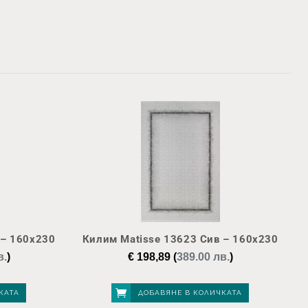
 – 160х230
Килим Matisse 13623 Сив – 160х230
в.
)
€
198,89
(
389.00 лв.
)
КАТА
ДОБАВЯНЕ В КОЛИЧКАТА