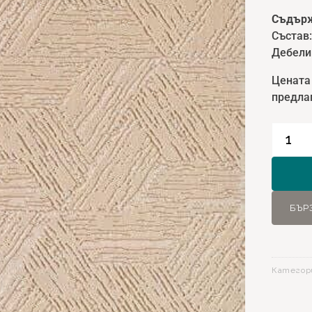
Съдърж
Състав
Дебели
Цената
предлаг
количе
за
Килим
Matisse
11331
БЪР
Крем
-
160х23
Категор