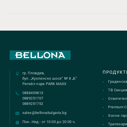
ПРОДУКТ
гр. Пловдив,
бул. „Кукленско шосе“ № 8 „Б“
Градинск
Ритейл парк PARK MAXX
ТВ Секци
0888409813
0889251707
Осветител
0889251752
Premium С
sales@bellonabulgaria.bg
Холни гар
Пон.-Нед.: от 10:00 до 20:00 ч.
Трапезар