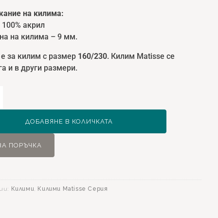
ание на килима:
: 100% акрил
на на килима – 9 мм.
 е за килим с размер
160/230
. Килим Matisse се
а и в други размери.
ство
ДОБАВЯНЕ В КОЛИЧКАТА
ЗА ПОРЪЧКА
0
ии:
Килими
,
Килими Matisse Серия