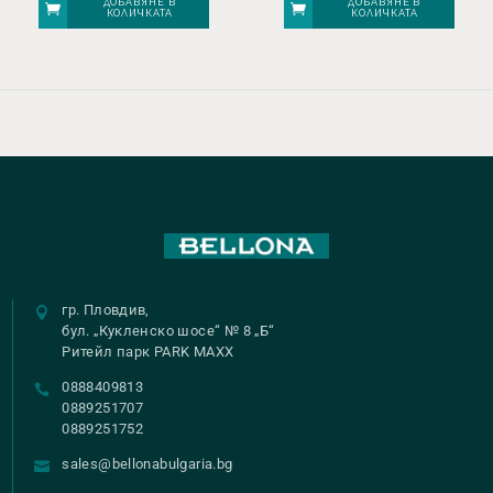
ДОБАВЯНЕ В
ДОБАВЯНЕ В
КОЛИЧКАТА
КОЛИЧКАТА
гр. Пловдив,
бул. „Кукленско шосе“ № 8 „Б“
Ритейл парк PARK MAXX
0888409813
0889251707
0889251752
sales@bellonabulgaria.bg