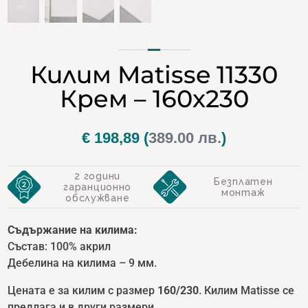
Килим Matisse 11330
Крем – 160х230
€
198,89
(
389.00 лв.
)
2 години
Безплатен
гаранционно
монтаж
обслужване
Съдържание на килима:
Състав: 100% акрил
Дебелина на килима – 9 мм.
Цената е за килим с размер
160/230
. Килим Matisse се
предлага и в други размери.