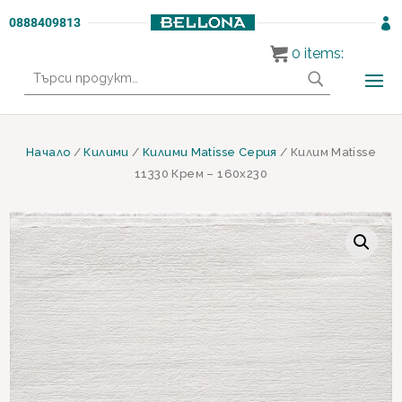
0888409813

0
items:
Търсене
за:
Начало
/
Килими
/
Килими Matisse Серия
/ Килим Matisse
11330 Крем – 160х230