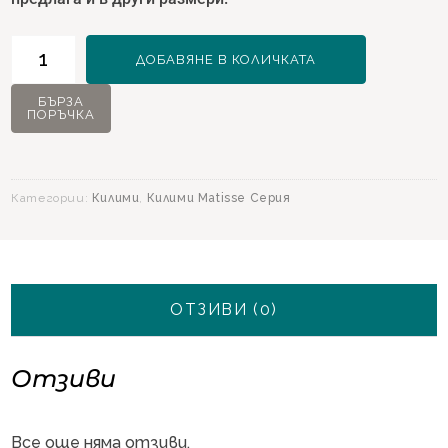
количество
ДОБАВЯНЕ В КОЛИЧКАТА
за
Килим
БЪРЗА
ПОРЪЧКА
Matisse
11330
Крем
-
Категории:
Килими
,
Килими Matisse Серия
160х230
ОТЗИВИ (0)
Отзиви
Все още няма отзиви.