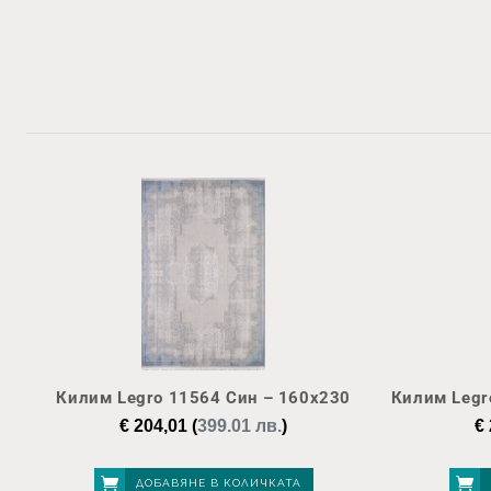
Килим Legro 11564 Син – 160х230
Килим Legr
€
204,01
(
399.01 лв.
)
€
ДОБАВЯНЕ В КОЛИЧКАТА