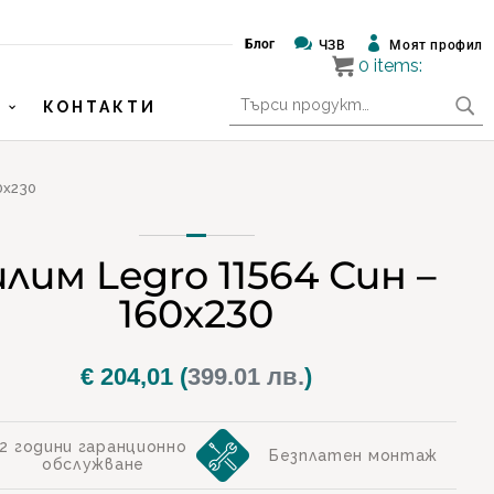


Блог
ЧЗВ
Моят профил
0
items:
Търсене
КОНТАКТИ
за:
0х230
лим Legro 11564 Син –
160х230
€
204,01
(
399.01 лв.
)
2 години гаранционно
Безплатен монтаж
обслужване