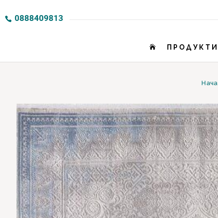
0888409813
ПРОДУКТ

Нача