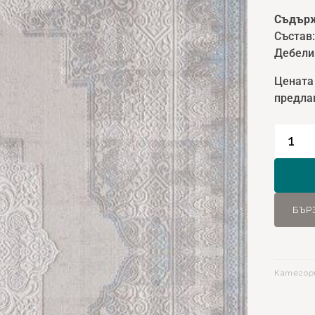
Съдърж
Състав
Дебели
Цената
предлаг
количе
за
Килим
Legro
11564
БЪР
Син
-
160х23
Категор