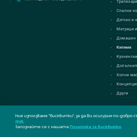
Трапезар
Спални к
Детско и
Матраци и
Домашен 
Килими
Кухненски
Допълнит
Холни ма
Концепци
Други
Ние използваме "бисквитки", за да Ви осигурим по-до
тук
.
© Всички права запазени
BELLONA
| Designed by
Alpha Best
Запознайте се с нашата
Политика за бисквитки
.