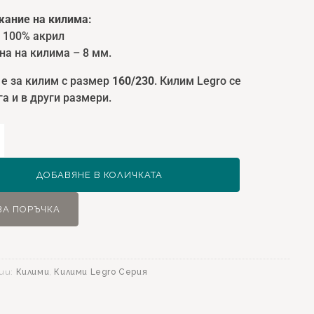
ание на килима:
: 100% акрил
на на килима – 8 мм.
 е за килим с размер
160/230
. Килим Legro се
а и в други размери.
ство
ДОБАВЯНЕ В КОЛИЧКАТА
ЗА ПОРЪЧКА
0
ии:
Килими
,
Килими Legro Серия