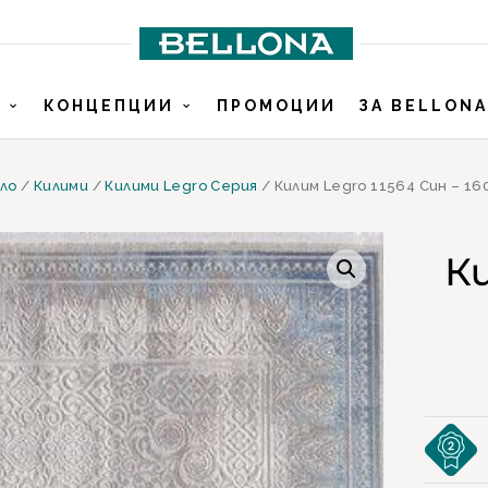
И
КОНЦЕПЦИИ
ПРОМОЦИИ
ЗА BELLONA
ло
/
Килими
/
Килими Legro Серия
/ Килим Legro 11564 Син – 16
Ки