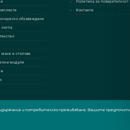
ии
Политика за поверителност
омплекти
Контакти
 юношеско обзавеждане
 легла
текстил
 маси и столове
елни модули
си
и
бро съдържание и потребителско преживяване. Вашите предпоч