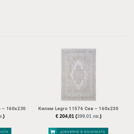
 – 160х230
Килим Legro 11576 Сив – 160х230
в.
)
€
204,01
(
399.01 лв.
)
КАТА
ДОБАВЯНЕ В КОЛИЧКАТА