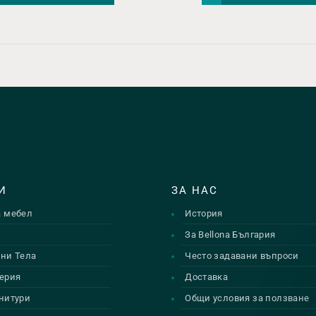
И
ЗА НАС
а мебел
История
и
За Bellona България
ни Тела
Често задавани въпроси
ерия
Доставка
нитури
Общи условия за ползване