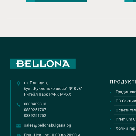
ПРОДУКТ
гр. Пловдив,
бул. „Кукленско шосе“ № 8 „Б“
Градинск
Ритейл парк PARK MAXX
ТВ Секци
0888409813
0889251707
Осветител
0889251752
Premium С
sales@bellonabulgaria.bg
Холни гар
Пон.-Нед.: от 10:00 до 20:00 ч.