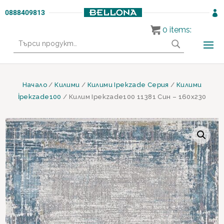
0888409813

0
items:
Търсене
за:
Начало
/
Килими
/
Килими Ipekzade Серия
/
Килими
İpekzade100
/ Килим Ipekzade100 11381 Син – 160х230