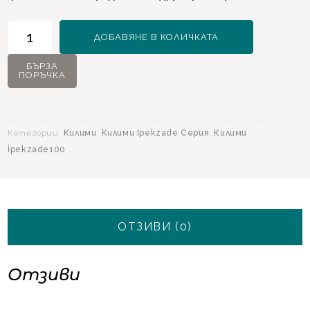
количество
ДОБАВЯНЕ В КОЛИЧКАТА
за
Килим
БЪРЗА
ПОРЪЧКА
Ipekzade100
11381
Син
-
Категории:
Килими
,
Килими Ipekzade Серия
,
Килими
160х230
İpekzade100
ОТЗИВИ (0)
Отзиви