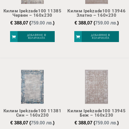
Килим Ipekzade100 11385
Килим Ipekzade100 13946
Червен – 160х230
Златно – 160×230
€
388,07
(
759.00 лв.
)
€
388,07
(
759.00 лв.
)
ДОБАВЯНЕ В
ДОБАВЯНЕ В
КОЛИЧКАТА
КОЛИЧКАТА
Килим Ipekzade100 11381
Килим Ipekzade100 13945
Син – 160х230
Беж – 160х230
€
388,07
(
759.00 лв.
)
€
388,07
(
759.00 лв.
)