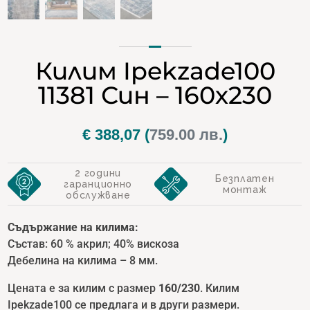
Килим Ipekzade100
11381 Син – 160х230
€
388,07
(
759.00 лв.
)
2 години
Безплатен
гаранционно
монтаж
обслужване
Съдържание на килима:
Състав: 60 % акрил; 40% вискоза
Дебелина на килима – 8 мм.
Цената е за килим с размер
1
60
/230
. Килим
Ipekzade100 се предлага и в други размери.