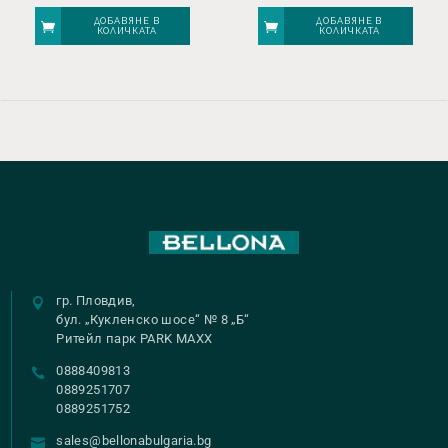
ДОБАВЯНЕ В
ДОБАВЯНЕ В
КОЛИЧКАТА
КОЛИЧКАТА
гр. Пловдив,
бул. „Кукленско шосе“ № 8 „Б“
Ритейл парк PARK MAXX
0888409813
0889251707
0889251752
sales@bellonabulgaria.bg