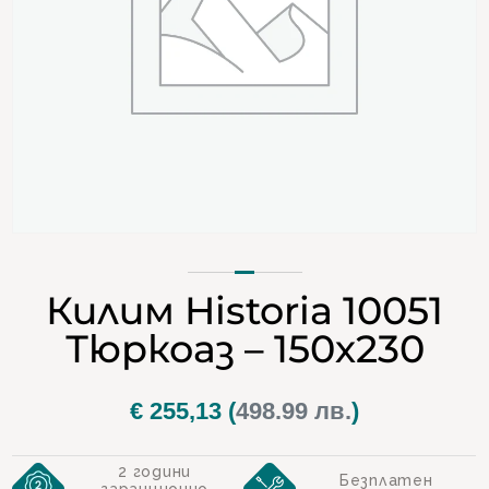
Килим Historia 10051
Тюркоаз – 150х230
€
255,13
(
498.99 лв.
)
2 години
Безплатен