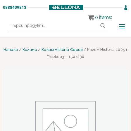
0888409813

0
items:
Търсене
за:
Начало
/
Килими
/
Килим Historia Серия
/ Килим Historia 10051
Тюркоаз – 150х230