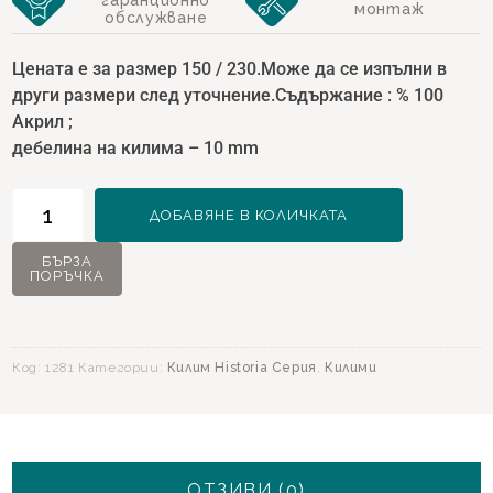
гаранционно
монтаж
обслужване
Цената е за размер 150 / 230.Може да се изпълни в
други размери след уточнение.Съдържание : % 100
Акрил ;
дебелина на килима – 10 mm
количество
ДОБАВЯНЕ В КОЛИЧКАТА
за
Килим
БЪРЗА
ПОРЪЧКА
Historia
10051
Тюркоаз
-
Код:
1281
Категории:
Килим Historia Серия
,
Килими
150х230
ОТЗИВИ (0)