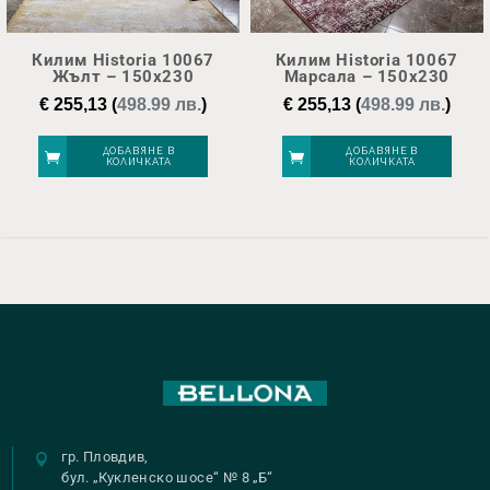
Килим Historia 10067
Килим Historia 10067
Жълт – 150х230
Марсала – 150х230
€
255,13
(
498.99 лв.
)
€
255,13
(
498.99 лв.
)
ДОБАВЯНЕ В
ДОБАВЯНЕ В
КОЛИЧКАТА
КОЛИЧКАТА
гр. Пловдив,
бул. „Кукленско шосе“ № 8 „Б“