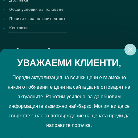
Доставка
Общи условия за ползване
Политика за поверителност
Контакти
Регистрирай се за нашите атрактивни
промоции
УВАЖАЕМИ КЛИЕНТИ,
Поради актуализация на всички цени е възможно
някои от обявените цени на сайта да не отговарят на
Политиката за поверителност
Прочетох и приемам
актуалните. Работим усилено, за да обновим
РЕГИСТРИРАЙ МЕ
информацията възможно най-бързо. Молим ви да се
свържете с нас за потвърждение на цената преди да
Ние използваме "бисквитки", за да Ви осигурим по-добро
направите поръчка.
съдържание и потребителско преживяване. Вашите
предпочитания можете да отбележите
тук
.