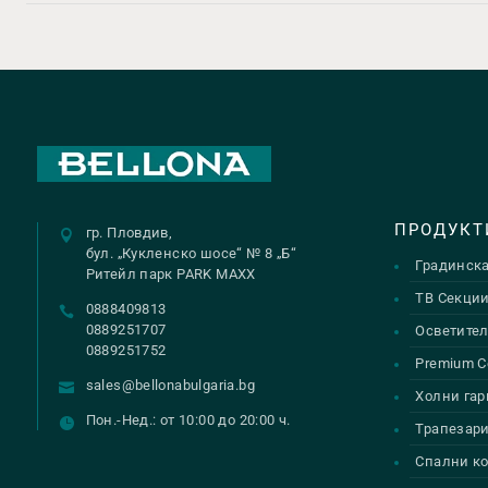
ПРОДУКТ
гр. Пловдив,
бул. „Кукленско шосе“ № 8 „Б“
Градинск
Ритейл парк PARK MAXX
ТВ Секци
0888409813
0889251707
Осветител
0889251752
Premium С
sales@bellonabulgaria.bg
Холни гар
Пон.-Нед.: от 10:00 до 20:00 ч.
Трапезар
Спални к