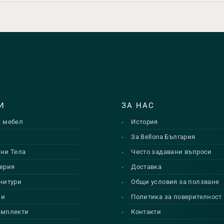
И
ЗА НАС
а мебел
История
и
За Bellona България
ни Тела
Често задавани въпроси
ерия
Доставка
нитури
Общи условия за ползване
ии
Политика за поверителност
омплекти
Контакти