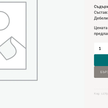
Съдърж
Състав:
Дебели
Цената
предлаг
количе
за
Килим
Historia
10049
БЪР
Жълт
-
150х23
Код:
1279