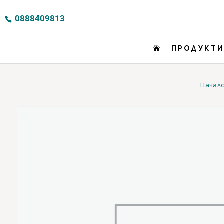
0888409813
ПРОДУКТ

Начал