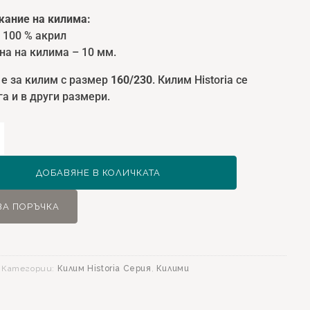
ание на килима:
 100 % акрил
на на килима – 10 мм.
 е за килим с размер
160/230
. Килим Historia се
а и в други размери.
ство
ДОБАВЯНЕ В КОЛИЧКАТА
ЗА ПОРЪЧКА
0
Категории:
Килим Historia Серия
,
Килими