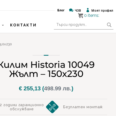


Блог
ЧЗВ
Моят профил
0
items:
Търсене
КОНТАКТИ
за:
150х230
Килим Historia 10049
Жълт – 150х230
€
255,13
(
498.99 лв.
)
2 години гаранционно
Безплатен монтаж
обслужване