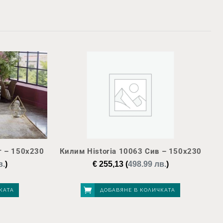
т – 150х230
Килим Historia 10063 Сив – 150х230
в.
)
€
255,13
(
498.99 лв.
)
КАТА
ДОБАВЯНЕ В КОЛИЧКАТА