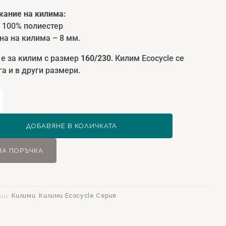
ание на килима:
: 100% полиестер
на на килима – 8 мм.
 е за килим с размер
160/230
. Килим Ecocycle се
а и в други размери.
ство
ДОБАВЯНЕ В КОЛИЧКАТА
le
ЗА ПОРЪЧКА
0
ии:
Килими
,
Килими Ecocycle Серия