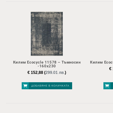
Килим Ecocycle 11578 – Тъмносин
Килим Ecoc
-160х230
€
€
152,88
(
299.01 лв.
)
ДОБАВЯНЕ В КОЛИЧКАТА