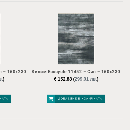
н – 160х230
Килим Ecocycle 11452 – Син – 160х230
в.
)
€
152,88
(
299.01 лв.
)
КАТА
ДОБАВЯНЕ В КОЛИЧКАТА