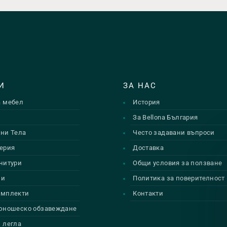
И
ЗА НАС
а мебел
История
и
За Bellona България
ни Тела
Често задавани въпроси
ерия
Доставка
нитури
Общи условия за ползване
ии
Политика за поверителност
омплекти
Контакти
 юношеско обзавеждане
 легла