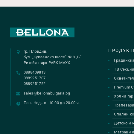
ПРОДУКТ
гр. Пловдив,
бул. „Кукленско шосе“ № 8 „Б“
Градинск
Ритейл парк PARK MAXX
ТВ Секци
0888409813
0889251707
Осветител
0889251752
Premium С
sales@bellonabulgaria.bg
Холни гар
Пон.-Нед.: от 10:00 до 20:00 ч.
Трапезар
Спални к
Детско и
Матраци и