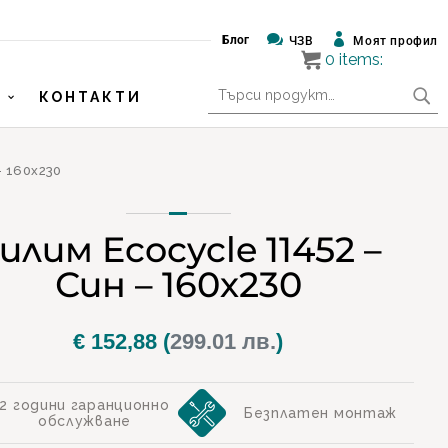


Блог
ЧЗВ
Моят профил
0
items:
Търсене
КОНТАКТИ
за:
– 160х230
илим Ecocycle 11452 –
Син – 160х230
€
152,88
(
299.01 лв.
)
2 години гаранционно
Безплатен монтаж
обслужване