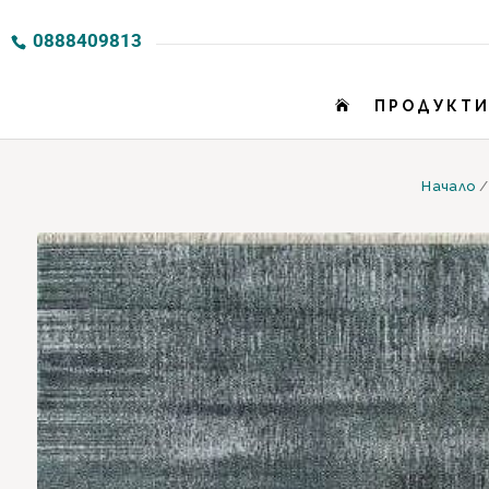
0888409813
ПРОДУКТ

Начало