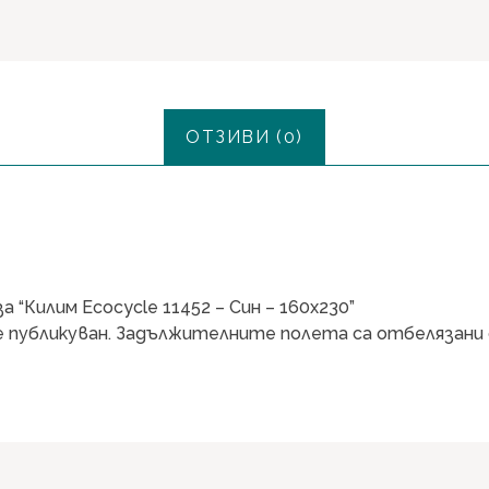
ОТЗИВИ (0)
“Килим Ecocycle 11452 – Син – 160х230”
 публикуван.
Задължителните полета са отбелязани