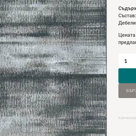
Съдърж
Състав
Дебели
Цената
предлаг
количе
за
Килим
Ecocyc
11452
БЪР
-
Син
-
160х23
Категор