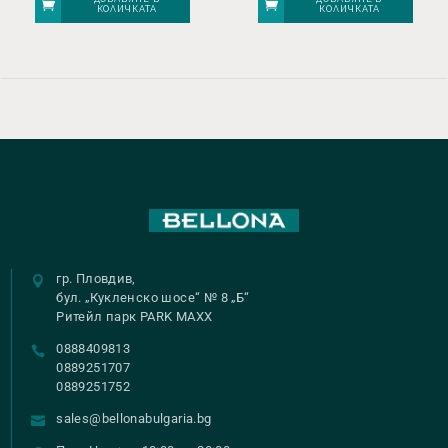
КОЛИЧКАТА
КОЛИЧКАТА
гр. Пловдив,
бул. „Кукленско шосе“ № 8 „Б“
Ритейл парк PARK MAXX
0888409813
0889251707
0889251752
sales@bellonabulgaria.bg