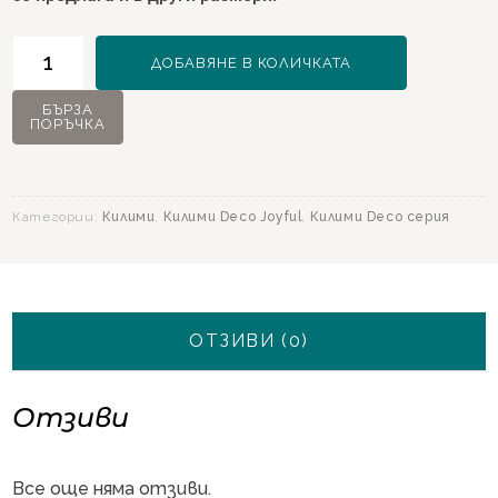
количество
ДОБАВЯНЕ В КОЛИЧКАТА
за
Килим
БЪРЗА
ПОРЪЧКА
Deco
Joyful
11192
Червен
Категории:
Килими
,
Килими Deco Joyful
,
Килими Deco серия
-
160х230
ОТЗИВИ (0)
Отзиви
Все още няма отзиви.