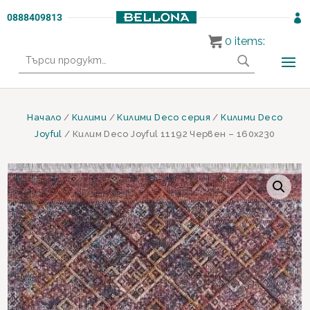
0888409813

0
items:
Търсене
за:
Начало
/
Килими
/
Килими Deco серия
/
Килими Deco
Joyful
/ Килим Deco Joyful 11192 Червен – 160х230