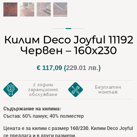
Килим Deco Joyful 11192
Червен – 160х230
€
117,09
(
229.01 лв.
)
2 години
Безплатен
гаранционно
монтаж
обслужване
Съдържание на килима:
Състав: 60% памук; 40% полиестер
Цената е за килим с размер
160/230
. Килим Deco Joyful
се предлага и в други размери.