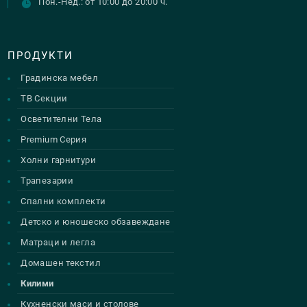
Пон.-Нед.: от 10:00 до 20:00 ч.
ПРОДУКТИ
Градинска мебел
ТВ Секции
Осветителни Тела
Premium Серия
Холни гарнитури
Трапезарии
Спални комплекти
Детско и юношеско обзавеждане
Матраци и легла
Домашен текстил
Килими
Кухненски маси и столове