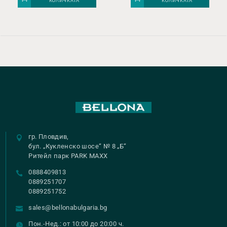
КОЛИЧКАТА
КОЛИЧКАТА
гр. Пловдив,
бул. „Кукленско шосе“ № 8 „Б“
Ритейл парк PARK MAXX
0888409813
0889251707
0889251752
sales@bellonabulgaria.bg
Пон.-Нед.: от 10:00 до 20:00 ч.