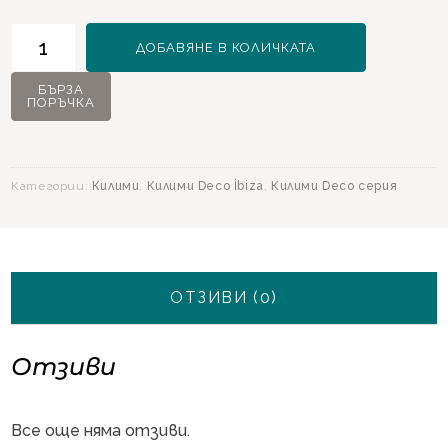
количество
ДОБАВЯНЕ В КОЛИЧКАТА
за
Килим
БЪРЗА
ПОРЪЧКА
Deco
Ibiza
12186
Жълт
Категории:
Килими
,
Килими Deco İbiza
,
Килими Deco серия
-
160х230
ОТЗИВИ (0)
Отзиви
Все още няма отзиви.