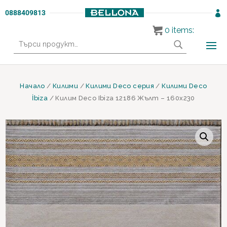
0888409813

0
items:
Търсене
за:
Начало
/
Килими
/
Килими Deco серия
/
Килими Deco
İbiza
/ Килим Deco Ibiza 12186 Жълт – 160х230