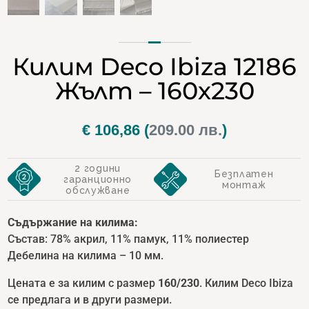
Килим Deco Ibiza 12186
Жълт – 160х230
€
106,86
(
209.00 лв.
)
2 години
Безплатен
гаранционно
монтаж
обслужване
Съдържание на килима:
Състав: 78% акрил, 11% памук, 11% полиестер
Дебелина на килима – 10 мм.
Цената е за килим с размер
160/230
. Килим Deco Ibiza
се предлага и в други размери.