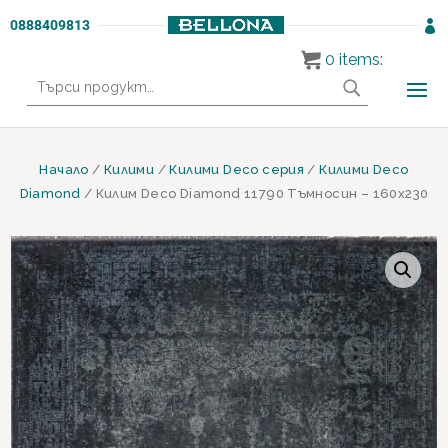
0888409813

0
items:
Търсене
за:
Начало
/
Килими
/
Килими Deco серия
/
Килими Deco
Diamond
/ Килим Deco Diamond 11790 Тъмносин – 160х230