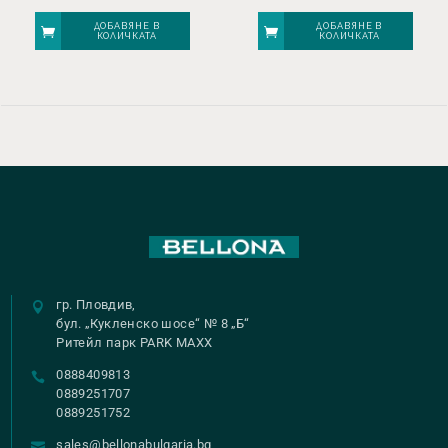
ДОБАВЯНЕ В
ДОБАВЯНЕ В
КОЛИЧКАТА
КОЛИЧКАТА
гр. Пловдив,
бул. „Кукленско шосе“ № 8 „Б“
Ритейл парк PARK MAXX
0888409813
0889251707
0889251752
sales@bellonabulgaria.bg