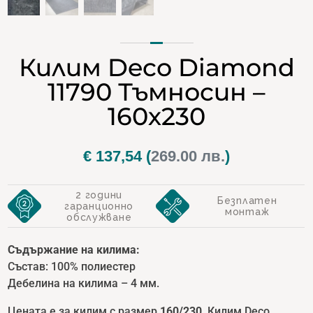
Килим Deco Diamond
11790 Тъмносин –
160х230
€
137,54
(
269.00 лв.
)
2 години
Безплатен
гаранционно
монтаж
обслужване
Съдържание на килима:
Състав: 100% полиестер
Дебелина на килима – 4 мм.
Цената е за килим с размер
1
60/230
. Килим Deco