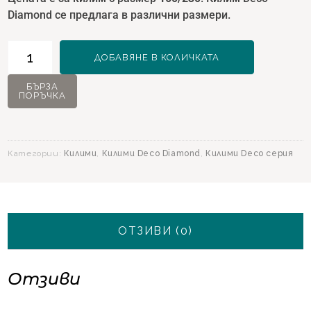
Diamond се предлага в различни размери.
количество
ДОБАВЯНЕ В КОЛИЧКАТА
за
Килим
БЪРЗА
ПОРЪЧКА
Deco
Diamond
11790
Тъмносин
Категории:
Килими
,
Килими Deco Diamond
,
Килими Deco серия
-
160х230
ОТЗИВИ (0)
Отзиви