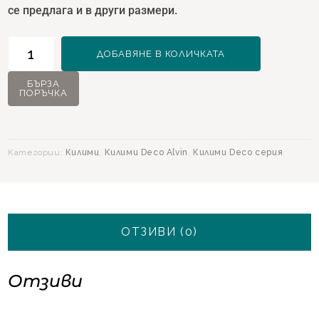
се предлага и в други размери.
количество
ДОБАВЯНЕ В КОЛИЧКАТА
за
Килим
БЪРЗА
ПОРЪЧКА
Deco
Alvin
12626
Мулти
Категории:
Килими
,
Килими Deco Alvin
,
Килими Deco серия
-
160х230
ОТЗИВИ (0)
Отзиви