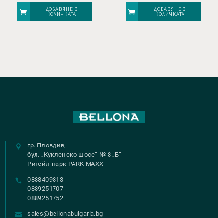
ДОБАВЯНЕ В
ДОБАВЯНЕ В
КОЛИЧКАТА
КОЛИЧКАТА
гр. Пловдив,
бул. „Кукленско шосе“ № 8 „Б“
Ритейл парк PARK MAXX
0888409813
0889251707
0889251752
sales@bellonabulgaria.bg