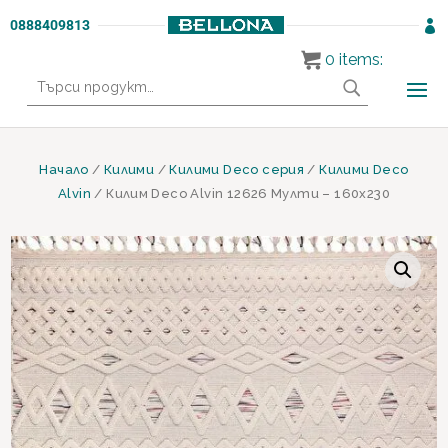
0888409813

0
items:
Търсене
за:
Начало
/
Килими
/
Килими Deco серия
/
Килими Deco
Alvin
/ Килим Deco Alvin 12626 Мулти – 160х230