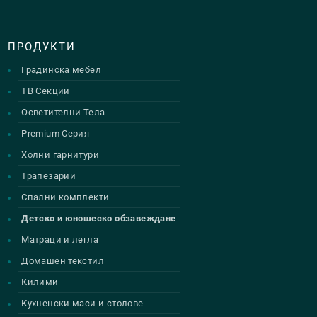
ПРОДУКТИ
Градинска мебел
ТВ Секции
Осветителни Тела
Premium Серия
Холни гарнитури
Трапезарии
Спални комплекти
Детско и юношеско обзавеждане
Матраци и легла
Домашен текстил
Килими
Кухненски маси и столове