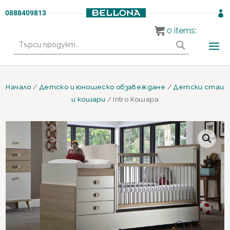
0888409813

0
items:
Търсене
за:
Начало
/
Детско и юношеско обзавеждане
/
Детски стаи
и кошари
/ Intro Кошара