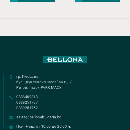
€ 89,00.
€ 44
гр. Пловдив,
бул. „Кукленско шосе“ № 8 „Б“
Ритейл парк PARK MAXX
0888409813
0889251707
0889251752
sales@bellonabulgaria.bg
Пон.-Нед.: от 10:00 до 20:00 ч.