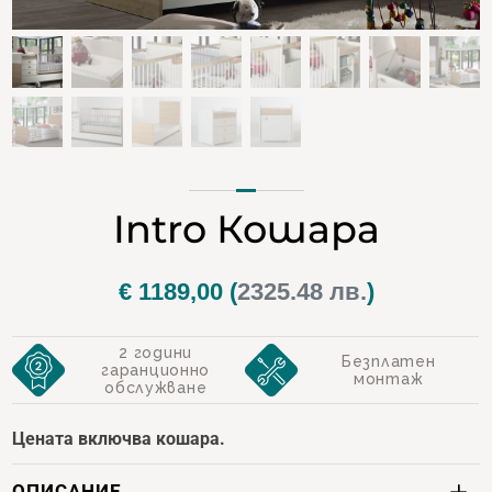
Intro Кошара
€
1189,00
(
2325.48 лв.
)
2 години
Безплатен
гаранционно
монтаж
обслужване
Цената включва кошара.
ОПИСАНИЕ