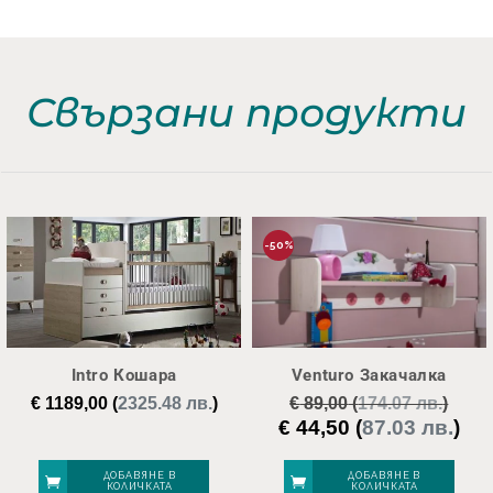
Свързани продукти
-50%
Intro Кошара
Venturo Закачалка
€
1189,00
(
2325.48 лв.
)
€
89,00
(
174.07 лв.
)
€
44,50
(
87.03 лв.
)
Original
Тек
price
цен
was:
е:
ДОБАВЯНЕ В
ДОБАВЯНЕ В
КОЛИЧКАТА
КОЛИЧКАТА