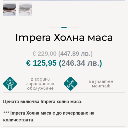
Impera Холна маса
Original
€
229,00
(
447.89 лв.
)
price
€
125,95
(
246.34 лв.
)
Текущат
was:
цена
2 години
€ 229,00.
е:
Безплатен
гаранционно
монтаж
обслужване
€ 125,95.
Цената включва Impera холна маса.
*** Impera Холна маса е до изчерпване на
количествата.