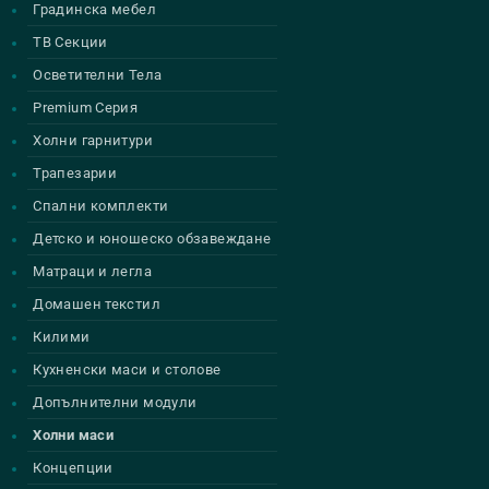
Градинска мебел
ТВ Секции
Осветителни Тела
Premium Серия
Холни гарнитури
Трапезарии
Спални комплекти
Детско и юношеско обзавеждане
Матраци и легла
Домашен текстил
Килими
Кухненски маси и столове
Допълнителни модули
Холни маси
Концепции