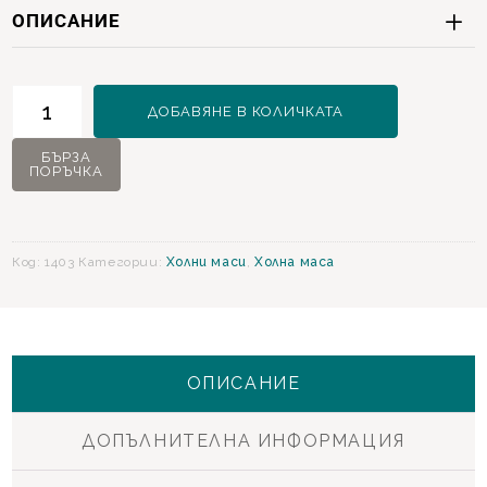
ОПИСАНИЕ
количество
ДОБАВЯНЕ В КОЛИЧКАТА
за
Impera
БЪРЗА
ПОРЪЧКА
Холна
маса
Код:
1403
Категории:
Холни маси
,
Холна маса
ОПИСАНИЕ
ДОПЪЛНИТЕЛНА ИНФОРМАЦИЯ