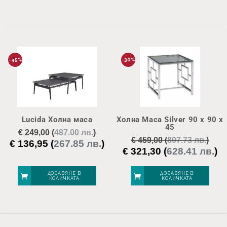
-45%
-30%
Lucida Холна маса
Холна Маса Silver 90 x 90 x
45
€
249,00
(
487.00 лв.
)
€
459,00
(
897.73 лв.
)
€
136,95
(
267.85 лв.
)
Original
Текущата
€
321,30
(
628.41 лв.
)
Original
Те
price
цена
price
це
was:
е:
was:
е:
ДОБАВЯНЕ В
ДОБАВЯНЕ В
€ 249,00.
€ 136,95.
КОЛИЧКАТА
КОЛИЧКАТА
€ 459,00.
€ 