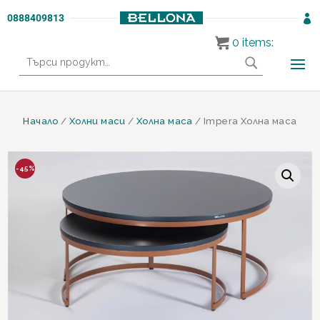
0888409813

0
items:
Търсене
за:
Начало
/
Холни маси
/
Холна маса
/ Impera Холна маса
-45%