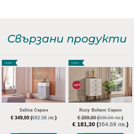
Свързани продукти
НОВО
НОВО
-30%
Selina Скрин
Rozy Bohem Скрин
€
349,00
(
682.58 лв.
)
€
259,00
(
506.56 лв.
)
€
181,30
(
354.59 лв.
)
Original
Те
price
це