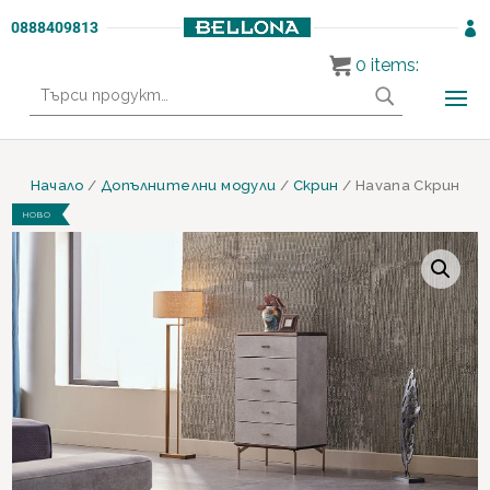
0888409813

0
items:
Търсене
за:
Начало
/
Допълнителни модули
/
Скрин
/ Havana Скрин
НОВО