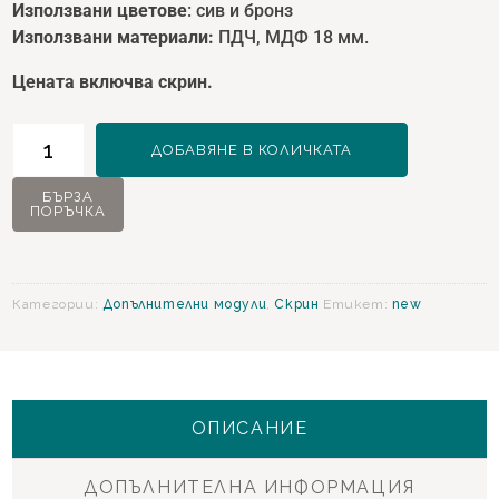
Използвани цветове
: сив и бронз
Използвани материали:
ПДЧ, МДФ 18 мм.
Цената включва скрин.
количество
ДОБАВЯНЕ В КОЛИЧКАТА
за
Havana
БЪРЗА
ПОРЪЧКА
Скрин
Категории:
Допълнителни модули
,
Скрин
Етикет:
new
ОПИСАНИЕ
ДОПЪЛНИТЕЛНА ИНФОРМАЦИЯ