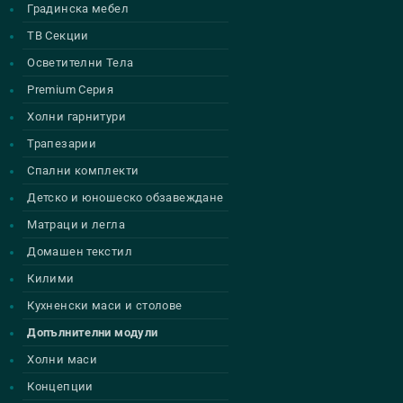
Градинска мебел
ТВ Секции
Осветителни Тела
Premium Серия
Холни гарнитури
Трапезарии
Спални комплекти
Детско и юношеско обзавеждане
Матраци и легла
Домашен текстил
Килими
Кухненски маси и столове
Допълнителни модули
Холни маси
Концепции