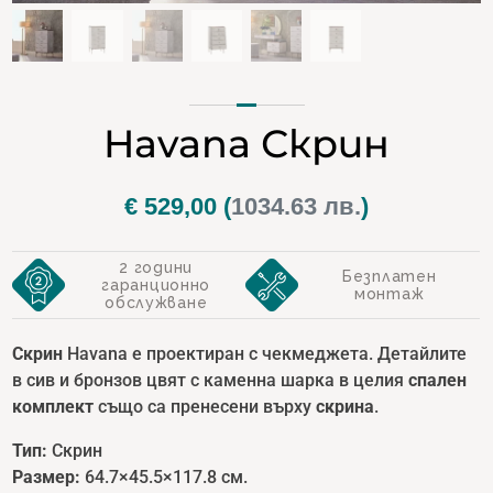
Havana Скрин
€
529,00
(
1034.63 лв.
)
2 години
Безплатен
гаранционно
монтаж
обслужване
Скрин
Havana е проектиран с чекмеджета. Детайлите
в сив и бронзов цвят с каменна шарка в целия
спален
комплект
също са пренесени върху
скрина
.
Тип:
Скрин
Размер:
64.7×45.5×117.8 см.