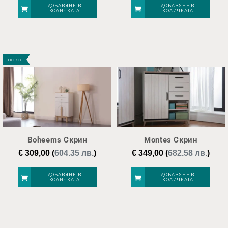
was:
е:
ДОБАВЯНЕ В
ДОБАВЯНЕ В
КОЛИЧКАТА
КОЛИЧКАТА
€ 259,00.
€ 
НОВО
Boheems Скрин
Montes Скрин
€
309,00
(
604.35 лв.
)
€
349,00
(
682.58 лв.
)
ДОБАВЯНЕ В
ДОБАВЯНЕ В
КОЛИЧКАТА
КОЛИЧКАТА